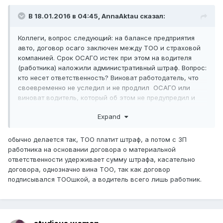
В 18.01.2016 в 04:45,
AnnaAktau
сказал:
Коллеги, вопрос следующий: на балансе предприятия
авто, договор осаго заключен между ТОО и страховой
компанией. Срок ОСАГО истек при этом на водителя
(работника) наложили административный штраф. Вопрос:
кто несет ответственность? Виноват работодатель, что
своевременно не уследил и не продлил ОСАГО или
виноват водитель, который об этом не предупредил и
ездил на авто без страховки?
Expand
обычно делается так, ТОО платит штраф, а потом с ЗП
работника на основании договора о материальной
ответственности удерживает сумму штрафа, касательно
договора, однозначно вина ТОО, так как договор
подписывался ТООшкой, а водитель всего лишь работник.