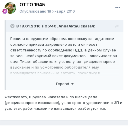
ОТТО 1945
Опубликовано
18 Января 2016
В 18.01.2016 в 05:40,
AnnaAktau
сказал:
Решили следующим образом, поскольку за водителем
согласно приказа закреплено авто и он несет
ответственность по соблюдению ПДД, в данном случае
за весь необходимый пакет документов - оплачивает он
сам. Пишет объяснительную, получает дисциплинарное
взыскание и по усмотрению работодателя ему
возмещаются понесенные затраты, поскольку в
дол.инструкции и ином приказе такие обязанности на
Expand
него не возложены. Но он материально ответственное
лицо!
жестковато, и рублем наказали и по шапке дали
(дисциплинарное взыскание), у нас просто удерживали с ЗП и
усе, этак работниками не напасешься разбегутся же.