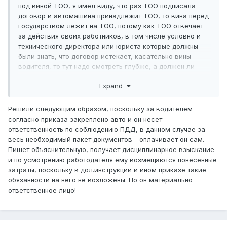
под виной ТОО, я имел виду, что раз ТОО подписала
договор и автомашина принадлежит ТОО, то вина перед
государством лежит на ТОО, потому как ТОО отвечает
за действия своих работников, в том числе условно и
технического директора или юриста которые должны
были знать, что договор истекает, касательно вины
водителя, то тут надо смотреть глубже, а должен ли
работник знать о том, что его ОСАГО истекает, то бишь
Expand
прописано ли это (не буквально конечно) в его
должностных инструкциях, если да, то удерживаем с ЗП,
потому как работник своими действиями
Решили следующим образом, поскольку за водителем
(бездействиями) причинил материальный вред
согласно приказа закреплено авто и он несет
работодателю, если нет, и есть другое лицо которое за
ответственность по соблюдению ПДД, в данном случае за
этим должно следить то наказать его, вопрос о 50 на 50
весь необходимый пакет документов - оплачивает он сам.
это скорее зависит от желания самого ТОО, готово ли
Пишет объяснительную, получает дисциплинарное взыскание
ТОО не взимать с работника всю сумму штрафа, в
и по усмотрению работодателя ему возмещаются понесенные
конечном итоге, штраф все равно будет платит ТОО, а
затраты, поскольку в дол.инструкции и ином приказе такие
потом будет взимать с работника или не будет и в каком
обязанности на него не возложены. Но он материально
размере это уже дело работника и ТОО.
ответственное лицо!