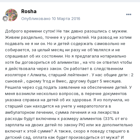
Rosha
Опубликовано
10 Марта 2016
Доброго времени суток! Не так давно разошлись с мужем.
Живем раздельно, точнее я у родителей. На развод не хотим
подавать не я ни он. Но и детей содержать самовольно не
собирается, за целый месяц ни разу не об'являлся и не
спрашивал об их состоянии. Но я предлагала нотариально
хотя бы договориться об алиментах , на что он ответил чтобы
я действовала через закон. Он работает в следственном
изоляторе г.Алматы, старший лейтенант . У нас общие дети : 2
сыновей , одному 1год и 8мес, другому будет 5 месяцев.
Решила через суд подать заявление на обеспечение детей. У
меня возникли несколько вопросов, в перечне документов
указана справка на детей об их здоровье. Я из получила, но
старший сын находится на учете у неврапотолога в
амбулаторном лечении, сумма лечения и на лекарства
расходы будут включены к размеру алиментов (33% от его
зарплаты на двоих детей по закону РК) или же дополнительно
включат к этой сумме? А также, скоро я поведу старшего в
детский сад, оплата как будет производиться от мужа? И