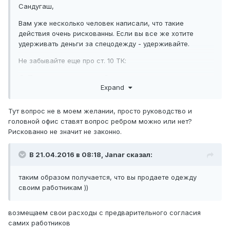
Сандугаш,
Вам уже несколько человек написали, что такие
действия очень рискованны. Если вы все же хотите
удерживать деньги за спецодежду - удерживайте.
Не забывайте еще про ст. 10 ТК:
2. Положения соглашений сторон социального
Expand
партнерства, коллективных, трудовых договоров, актов
работодателей, ухудшающие положения работников по
сравнению с трудовым законодательством Республики
Тут вопрос не в моем желании, просто руководство и
Казахстан, признаются недействительными и не
головной офис ставят вопрос ребром можно или нет?
подлежат применению.
Рискованно не значит не законно.
Я считаю, что то, что вы предлагаете, - это ухудшение
В 21.04.2016 в 08:18,
Janar
сказал:
положения работника. Мне кажется, что суд вполне
может посчитать также.
таким образом получается, что вы продаете одежду
своим работникам ))
возмещаем свои расходы с предварительного согласия
самих работников