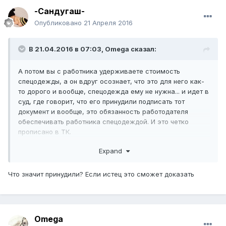
-Сандугаш-
Опубликовано
21 Апреля 2016
В 21.04.2016 в 07:03,
Omega
сказал:
А потом вы с работника удерживаете стоимость
спецодежды, а он вдруг осознает, что это для него как-
то дорого и вообще, спецодежда ему не нужна... и идет в
суд, где говорит, что его принудили подписать тот
документ и вообще, это обязанность работодателя
обеспечивать работника спецодеждой. И это четко
прописано в ТК.
Вы думаете у вас будут шансы выиграть этот процесс?
Expand
это ж просто дополнительная ненужная работа для
юриста.
Что значит принудили? Если истец это сможет доказать
Omega