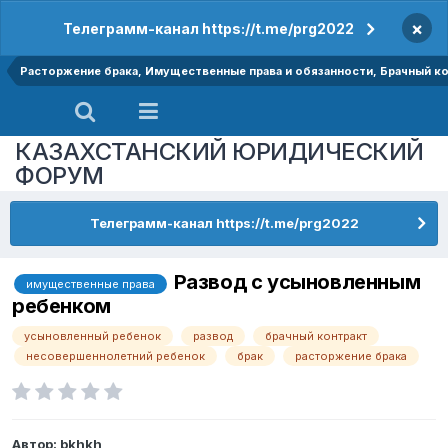
×
Телеграмм-канал https://t.me/prg2022
Расторжение брака, Имущественные права и обязанности, Брачный к
КАЗАХСТАНСКИЙ ЮРИДИЧЕСКИЙ
ФОРУМ
Телеграмм-канал https://t.me/prg2022
Развод с усыновленным
имущественные права
ребенком
усыновленный ребенок
развод
брачный контракт
несовершеннолетний ребенок
брак
расторжение брака
Автор:
bkhkh