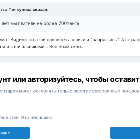
тта Печкунова
сказал:
 лет мы платили не более 700тенге
ма....Видимо по этой причине газовики и "напряглись". А штр
ся с начальниками.... Всё возможно....
унт или авторизуйтесь, чтобы остави
ентарии могут оставлять только зарегистрированные пользов
бществе. Это несложно!
каунт