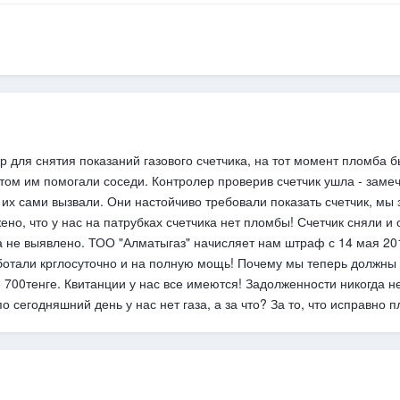
 для снятия показаний газового счетчика, на тот момент пломба бы
том им помогали соседи. Контролер проверив счетчик ушла - заме
 их сами вызвали. Они настойчиво требовали показать счетчик, мы з
ено, что у нас на патрубках счетчика нет пломбы! Счетчик сняли и
 не выявлено. ТОО "Алматыгаз" начисляет нам штраф с 14 мая 2015
работали крглосуточно и на полную мощь! Почему мы теперь должны 
700тенге. Квитанции у нас все имеются! Задолженности никогда не
о сегодняшний день у нас нет газа, а за что? За то, что исправно п