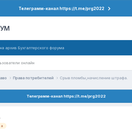
Телеграмм-канал https://t.me/prg2022
РУМ
на архив Бухгалтерского форума
ьзователи онлайн
раво
Права потребителей
Срыв пломбы,начисление штрафа.
Телеграмм-канал https://t.me/prg2022
.
а