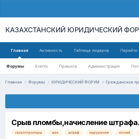
КАЗАХСТАНСКИЙ ЮРИДИЧЕСКИЙ ФО
Главная
Активность
Таблица лидеров
Перейти 
Форумы
Events
Правила
Администрация
Пол
Главная
Форумы
ЮРИДИЧЕСКИЙ ФОРУМ
Гражданское п
Срыв пломбы,начисление штрафа
газконтролеры
жкх
штраф
нарушение
пломб