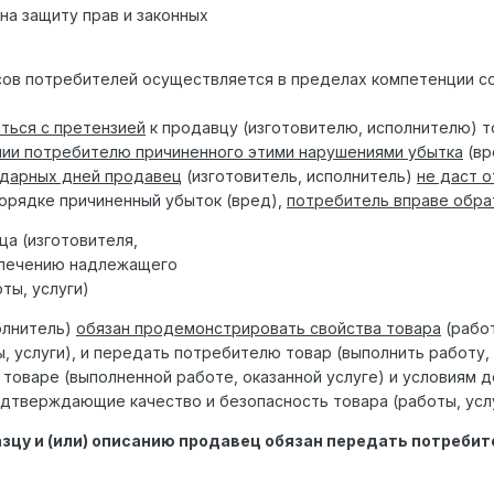
на защиту прав и законных
есов потребителей осуществляется в пределах компетенции с
ться с претензией
к продавцу (изготовителю, исполнителю) т
нии потребителю причиненного этими нарушениями убытка
(вр
ндарных дней продавец
(изготовитель, исполнитель)
не даст 
орядке причиненный убыток (вред),
потребитель вправе обра
ца (изготовителя,
чению надлежащего
, услуги)
олнитель)
обязан продемонстрировать свойства товара
(работ
, услуги), и передать потребителю товар (выполнить работу, 
товаре (выполненной работе, оказанной услуге) и условиям 
дтверждающие качество и безопасность товара (работы, услу
азцу и (или) описанию продавец обязан передать потребит