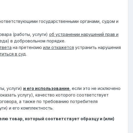
оответствующими государственными органами, судом и
овара (работы, услуги)
об устранении нарушений прав и
еда) в добровольном порядке.
ответа
на претензию
или откажется
устранить нарушения
титься в суд
.
ы, услуги)
и его использование
, если это не исключено
оказать услугу), качество которого соответствует
договора, а также по требованию потребителя
ги) и его комплектность.
елю товар, который соответствует образцу и (или)