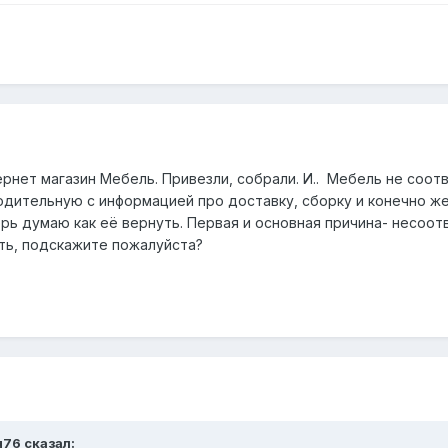
рнет магазин Мебель. Привезли, собрали. И.. Мебель не соотв
дительную с информацией про доставку, сборку и конечно же 
ерь думаю как её вернуть. Первая и основная причина- несоот
ыть, подскажите пожалуйста?
я76
сказал: