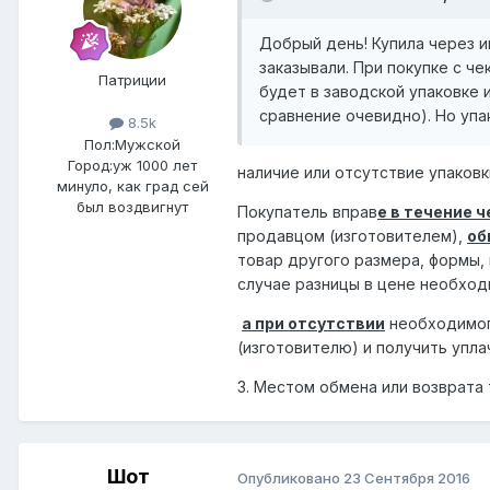
Добрый день! Купила через и
заказывали. При покупке с ч
Патриции
будет в заводской упаковке 
сравнение очевидно). Но упа
8.5k
Пол:
Мужской
Город:
уж 1000 лет
наличие или отсутствие упаковк
минуло, как град сей
был воздвигнут
Покупатель вправ
е в течение 
продавцом (изготовителем),
об
товар другого размера, формы, 
случае разницы в цене необход
а при отсутствии
необходимого
(изготовителю) и получить упл
3. Местом обмена или возврата
Шот
Опубликовано
23 Сентября 2016