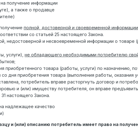
 на получение информации
, а также о продавце
теле)
 получение
полной, достоверной и своевременной информации
соответствии со статьей 25 настоящего Закона.
ой, недостоверной и несвоевременной информации о товаре (р
, услуги),
не обладающего необходимыми потребителю сво
бытков;
приобретенного товара (работы, услуги) по назначению, по
 со дня приобретения товара (выполнения работы, оказания 
ставлена, потребитель вправе расторгнуть договор и потреб
овью и (или) имуществу потребителя, он вправе предъявить 
 31 настоящего Закона.
 на надлежащее качество
и)
азцу и (или) описанию потребитель имеет право на получен