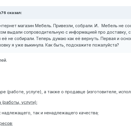
я76
сказал:
нтернет магазин Мебель. Привезли, собрали. И.. Мебель не со
еком выдали сопроводительную с информацией про доставку, сб
и её не собирали. Теперь думаю как её вернуть. Первая и осн
ковку я уже выкинула. Как быть, подскажите пожалуйста?
лей.
ре (работе, услуге), а также о продавце (изготовителе, испол
(работы, услуги)
;
к надлежащего, так и ненадлежащего качества;
ересов
;