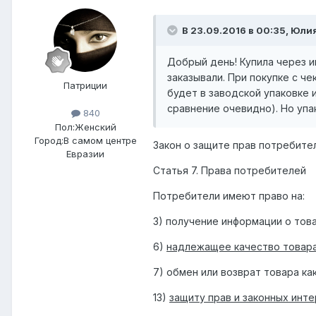
В 23.09.2016 в 00:35,
Юли
Добрый день! Купила через и
заказывали. При покупке с ч
Патриции
будет в заводской упаковке 
сравнение очевидно). Но упа
840
Пол:
Женский
Город:
В самом центре
Закон о защите прав потребите
Евразии
Статья 7. Права потребителей
Потребители имеют право на:
3) получение информации о това
6)
надлежащее качество товара 
7) обмен или возврат товара ка
13)
защиту прав и законных инт