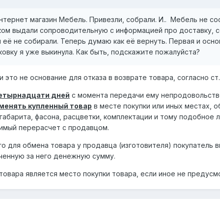
нтернет магазин Мебель. Привезли, собрали. И.. Мебель не со
еком выдали сопроводительную с информацией про доставку, сб
и её не собирали. Теперь думаю как её вернуть. Первая и осн
ковку я уже выкинула. Как быть, подскажите пожалуйста?
и это не основание для отказа в возврате товара, согласно ст
четырнадцати дней
с момента передачи ему непродовольстве
менять купленный товар
в месте покупки или иных местах, 
габарита, фасона, расцветки, комплектации и тому подобное 
имый перерасчет с продавцом.
 для обмена товара у продавца (изготовителя) покупатель 
аченную за него денежную сумму.
 товара является место покупки товара, если иное не предус