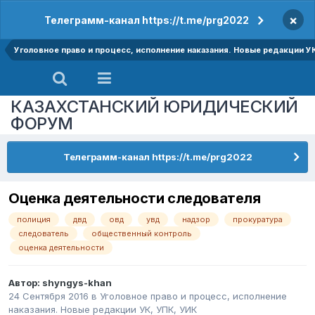
×
Телеграмм-канал https://t.me/prg2022
Уголовное право и процесс, исполнение наказания. Новые редакции У
КАЗАХСТАНСКИЙ ЮРИДИЧЕСКИЙ
ФОРУМ
Телеграмм-канал https://t.me/prg2022
Оценка деятельности следователя
полиция
двд
овд
увд
надзор
прокуратура
следователь
общественный контроль
оценка деятельности
Автор:
shyngys-khan
24 Сентября 2016
в
Уголовное право и процесс, исполнение
наказания. Новые редакции УК, УПК, УИК