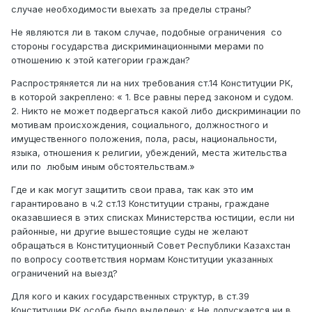
случае необходимости выехать за пределы страны?
Не являются ли в таком случае, подобные ограничения со
стороны государства дискриминационными мерами по
отношению к этой категории граждан?
Распростряняется ли на них требования ст.14 Конституции РК,
в которой закреплено: « 1. Все равны перед законом и судом.
2. Никто не может подвергаться какой либо дискриминации по
мотивам происхождения, социального, должностного и
имущественного положения, пола, расы, национальности,
языка, отношения к религии, убеждений, места жительства
или по любым иным обстоятельствам.»
Где и как могут защитить свои права, так как это им
гарантировано в ч.2 ст.13 Конституции страны, граждане
оказавшиеся в этих списках Министерства юстиции, если ни
районные, ни другие вышестоящие суды не желают
обращаться в Конституционный Совет Республики Казахстан
по вопросу соответствия нормам Конституции указанных
ограничений на выезд?
Для кого и каких государственных структур, в ст.39
Конституции РК особе было выделено: « Не допускается ни в