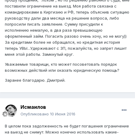
прошу прощения, "лохом", но по решению районного суда, мне
поставили ограничение на выезд. Моя работа связана с
командировками в Киргизию и РФ, теперь объяснив ситуацию
руководству дали два месяца на решение вопроса, либо
попросили писать заявление. Сумму присудили к
исполнению немалую, в два раза превышающую
оформленный займ. Погасить разово очень хочу, но не могу))
За кредитами более не обращался, но кредитная история
теперь УВЫ...Удерживают с ЗП, пожалуйста, но запрет лишит
меня этой работы. Замкнутый круг.
Уважаемые товарищи, кто может посоветовать порядок
возможных действий или оказать юридическую помощь?
Заранее благодарю. Дмитрий.
Исмаилов
Опубликовано
10 Июня 2016
В целом пока задолженность не будет погашения ограничение
на выезд не снимут. Можно конечно использовать какие-