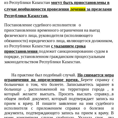
из Республики Казахстан
могут быть приостановлены в
минимальном ежемесячном погашении. Найти бывшую
случае необходимости проведения
лечения
за пределами
супругу не смог, регистрация отсутствует, товарищи
дали инфу, что выехала в РФ. У меня на руках, нет ни
Республики Казахстан.
договора, ни квитанций. Банк реорганизован. Вынесено
Постановление судебного исполнителя
о
судебное решение третейским судом, где судья по
приостановлении временного ограничения на выезд
совместительству еще и параллельно ЧСИ. В общем, я
физического лица, руководителя (исполняющего
платить то не отказывался, раз сделали, прошу
обязанности) юридического лица, являющегося должником,
прощения, "лохом", но по решению районного суда, мне
из Республики Казахстан
с указанием срока
поставили ограничение на выезд. Моя работа связана с
приостановления
подлежит санкционированию судом в
командировками в Киргизию и РФ, теперь объяснив
порядке, установленном гражданским процессуальным
ситуацию руководству дали два месяца на решение
законодательством Республики Казахстан.
вопроса, либо попросили писать заявление. Сумму
присудили к исполнению немалую, в два раза
превышающую оформленный займ. Погасить разово
На практике был подобный случай.
Но снимается мера
очень хочу, но не могу)) За кредитами более не
ограничения на определенное время.
Берете справку с
обращался, но кредитная история теперь
больнички о том, что болеете. Записываетесь заранее в
УВЫ...Удерживают с ЗП, пожалуйста, но запрет лишит
больнице , расположенной на территории города , в
меня этой работы. Замкнутый круг.
который желаете выехать. Просить выслать справку...в
общем любой документ, который подтверждает запись на
Уважаемые товарищи, кто может посоветовать порядок
прием к врачу. И пишите заявление на имя судебного
возможных действий или оказать юридическую помощь?
исполнителя с приложением справки о болезни и
документа, подтверждающего запись на прием к врачу. В
Заранее благодарю. Дмитрий.
моем конкретном случае сработало. Указала срок -два