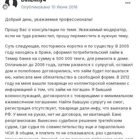
Опубликовано
10 Июня 2016
Добрый день, уважаемые профессионалы!
Прошу Вас о консультации по теме. Уважаемый модератор,
если не туда разместил, прошу переместить в нужную тему.
Суть следующая, постораюсь коротко и по существу: В 2005
году находясь в браке, оформил потребительский займ в
Темир банке на сумму в 500 000 тенге, для ремонта в доме.
Оплачивал до 2006 года, затем развелся с супругой, оставил
дом и полюбовно договорились, что займ будет погашаться
ею, написала мне обязательство в свободной форме. В 2012
году на меня вышли товарищи из коллекторской компании с
информацией о том, что займ не погашен. Я бывший
военнослужащий, договорился с товарищами о минимальном
ежемесячном погашении. Найти бывшую супругу не смог,
регистрация отсутствует, товарищи дали инфу, что выехала в
РФ. У меня на руках, нет ни договора, ни квитанций. Банк
реорганизован. Вынесено судебное решение третейским
судом, где судья по совместительству еще и параллельно
ЧСИ. В общем, я платить то не отказывался, раз сделали,