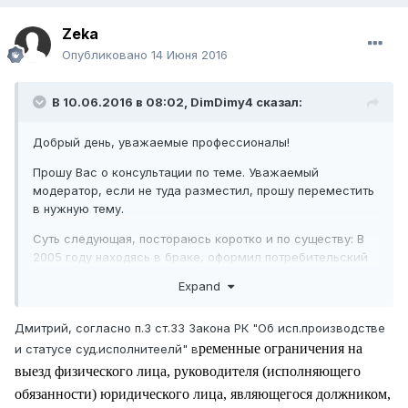
Zeka
Опубликовано
14 Июня 2016
В 10.06.2016 в 08:02,
DimDimy4
сказал:
Добрый день, уважаемые профессионалы!
Прошу Вас о консультации по теме. Уважаемый
модератор, если не туда разместил, прошу переместить
в нужную тему.
Суть следующая, постораюсь коротко и по существу: В
2005 году находясь в браке, оформил потребительский
займ в Темир банке на сумму в 500 000 тенге, для
Expand
ремонта в доме. Оплачивал до 2006 года, затем
развелся с супругой, оставил дом и полюбовно
Дмитрий, согласно п.3 ст.33 Закона РК "Об исп.производстве
договорились, что займ будет погашаться ею, написала
ременные ограничения на
мне обязательство в свободной форме. В 2012 году на
и статусе суд.исполнитеелй" в
меня вышли товарищи из коллекторской компании с
выезд физического лица, руководителя (исполняющего
информацией о том, что займ не погашен. Я бывший
обязанности) юридического лица, являющегося должником,
военнослужащий, договорился с товарищами о