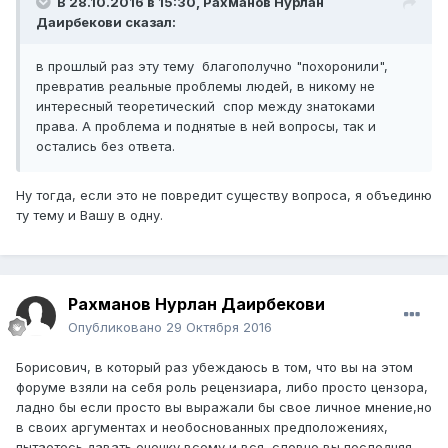
В 28.10.2016 в 15:30,
Рахманов Нурлан
Даирбекови
сказал:
в прошлый раз эту тему благополучно "похоронили",
превратив реальные проблемы людей, в никому не
интересный теоретический спор между знатоками
права. А проблема и поднятые в ней вопросы, так и
остались без ответа.
Ну тогда, если это не повредит существу вопроса, я объединю
ту тему и Вашу в одну.
Рахманов Нурлан Даирбекови
Опубликовано
29 Октября 2016
Борисович, в который раз убеждаюсь в том, что вы на этом
форуме взяли на себя роль рецензиара, либо просто цензора,
ладно бы если просто вы выражали бы свое личное мнение,но
в своих аргументах и необоснованных предположениях,
пытаетесь давать оценку всему и вся, словно вы последняя