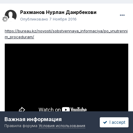
Рахманов Нурлан Даирбекови
Опубликовано
7 Ноября 2016
https://bureau.kz/novosti/sobstvennaya_informaciya/po_vnutrenni
m_proceduram/
Важная информация
I accept
Правила форума
Условия использования