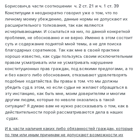
ч. 2 ст. 21 и ч. 1 ст. 39
Борисович,в части соотношении
Конституции
я неоднократно говорил уже о том, что по
личному моему убеждению, данные нормы не допускают их
расширительного толкования, так как являются
исчерпывающими. И ссылаться на них, по данной конкретной
проблеме, не обоснованно и не верно. Именно в этом состоит
суть и содержание поднятой мной темы, а не для поиска
благодарных соратников. Так как мне в своей практике
хорошо известно, как суды пользуясь своим исключительным
правом усматривать или не усматривать нарушение
конституционных прав граждан, под всякими предлогами, а то
и без какого либо обоснования, отказывают удовлетворять
подобные ходатайства. Вы правы в том. что мы должны
убедить суд в этом, но если судьи не желают обращаться в
эту инстанцию, как быть мне, моим доверителям и многим
другим людям, которые по неволе оказались в такой
ситуации? Я думаю вам не нужно рассказывать о том, как в
действительности порой рассматриваются дела в наших
судах.
И в части наличия каких либо обязанностей граждан, которые
по тем или иным причинам не допускают возможности их