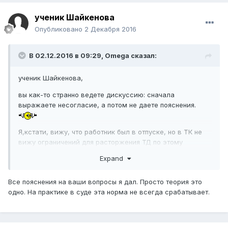
ученик Шайкенова
Опубликовано
2 Декабря 2016
В 02.12.2016 в 09:29,
Omega
сказал:
ученик Шайкенова,
вы как-то странно ведете дискуссию: сначала
выражаете несогласие, а потом не даете пояснения.
Я,кстати, вижу, что работник был в отпуске, но в ТК не
вижу ограничений для расторжения ТД по этому
основанию. Да и тема обсуждения здесь другая.
Expand
Вообще, получается, что у вас на практике не совсем
такой случай... или даже совсем не такой.
Все пояснения на ваши вопросы я дал. Просто теория это
одно. На практике в суде эта норма не всегда срабатывает.