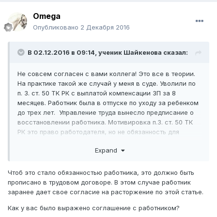
Omega
Опубликовано
2 Декабря 2016
В 02.12.2016 в 09:14,
ученик Шайкенова
сказал:
Не совсем согласен с вами коллега! Это все в теории.
На практике такой же случай у меня в суде. Уволили по
п. 3. ст. 50 ТК РК с выплатой компенсации ЗП за 8
месяцев. Работник была в отпуске по уходу за ребенком
до трех лет. Управление труда вынесло предписание о
восстановлении работника. Мотивировка п.3. ст. 50 ТК
РК это право работодателя, но не обязанность для
работника. Еще нарушение п. 3 ст. 100 ТК РК.
Expand
Далее обжаловали в суде предписание госоргана в
порядке главы 29 ГПК. Работодатель проиграл в районе.
Сейчас готовимся к апелляции.
Чтоб это стало обязанностью работника, это должно быть
прописано в трудовом договоре. В этом случае работник
заранее дает свое согласие на расторжение по этой статье.
Как у вас было выражено соглашение с работником?