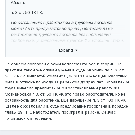
Айжан,
п. 3 ст. 50 ТК РК:
По соглашению с работником в трудовом договоре
может быть предусмотрено право работодателя на
расторжение трудового договора без соблюдения
требований, установленных пунктом 2 настоящей статьи,
с компенсационной выплатой, размер которой
Expand
определяется трудовым договором.
Это расторжение по соглашению сторон. Поэтому вам и
Не совсем согласен с вами коллега! Это все в теории. На
предлагают подписать доп.соглашение к ТД, где будет
практике такой же случай у меня в суде. Уволили по п. 3. ст.
указана конкретная сумма компенсации. Если работник
50 ТК РК с выплатой компенсации ЗП за 8 месяцев. Работник
это подпишет, то вы можете потом расторгать ТД с
была в отпуске по уходу за ребенком до трех лет. Управление
выплатой этой самой оговоренной компенсации.
труда вынесло предписание о восстановлении работника.
Мотивировка п.3. ст. 50 ТК РК это право работодателя, но не
В противном случае, у вас нет оснований для
обязанность для работника. Еще нарушение п. 3 ст. 100 ТК РК.
расторжения ТД.
Далее обжаловали в суде предписание госоргана в порядке
главы 29 ГПК. Работодатель проиграл в районе. Сейчас
готовимся к апелляции.