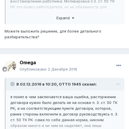
восстановлении работника. Мотивировка п.3. ст. 50 ТК
РК это право работодателя, но не обязанность для
работника. Еще нарушение п. 3 ст. 100 ТК РК.
Expand
Далее обжаловали в суде предписание госоргана в
порядке главы 29 ГПК. Работодатель проиграл в районе.
Сейчас готовимся к апелляции.
Можете выложить решение, для более детального
разбирательства?
Omega
Опубликовано
2 Декабря 2016
В 02.12.2016 в 10:20,
ОТТО 1945
сказал:
я понял в чем заключается ваша ошибка, расторжение
договора нужно было делать не на основе п. 3. ст. 50 ТК
РК, а на соответствующим пункте договора, которое,
ранее стороны включили в договор руководствуясь п. 3.
ст. 50 ТК РК. сама по себе данная норма, никоим
образом никого и ни чем не наделяет, она лишь