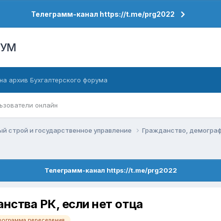
Телеграмм-канал https://t.me/prg2022
РУМ
на архив Бухгалтерского форума
ьзователи онлайн
й строй и государственное управление
Гражданство, демогра
Телеграмм-канал https://t.me/prg2022
ства РК, если нет отца
рограмма переселения