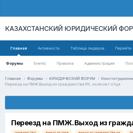
КАЗАХСТАНСКИЙ ЮРИДИЧЕСКИЙ ФО
Главная
Активность
Таблица лидеров
Перейти 
Форумы
Events
Правила
Администрация
Пол
Главная
Форумы
ЮРИДИЧЕСКИЙ ФОРУМ
Конституционны
Переезд на ПМЖ.Выход из гражданства РК, если нет отца
Переезд на ПМЖ.Выход из граждан
гражданство
выезд на пмж
выход из гражданства рк
п