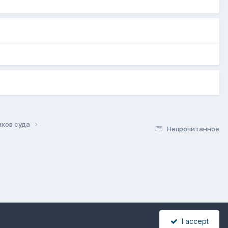
иков суда
Непрочитанное
I accept