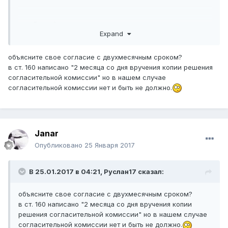
Для обращения в согласительную комиссию
или в
Expand
суд
по рассмотрению индивидуальных трудовых споров
устанавливаются следующие сроки:
объясните свое согласие с двухмесячным сроком?
в ст. 160 написано "2 месяца со дня вручения копии решения
согласительной комиссии" но в нашем случае
1) по спорам о восстановлении на работе - один
согласительной комиссии нет и быть не должно.
месяц со дня вручения копии акта работодателя о
прекращении трудового договора в согласительную
комиссию, а для обращения в суд - два месяца со дня
вручения копии решения согласительной комиссии при
обращении по неурегулированным спорам либо при
Janar
неисполнении ее решения стороной трудового договора;
Опубликовано
25 Января 2017
В 25.01.2017 в 04:21,
Руслан17
сказал:
2) по другим трудовым спорам - один год с того дня,
когда работник или работодатель узнал или должен был
узнать о нарушении своего права.
объясните свое согласие с двухмесячным сроком?
в ст. 160 написано "2 месяца со дня вручения копии
решения согласительной комиссии" но в нашем случае
согласительной комиссии нет и быть не должно.
Течение срока обращения по рассмотрению