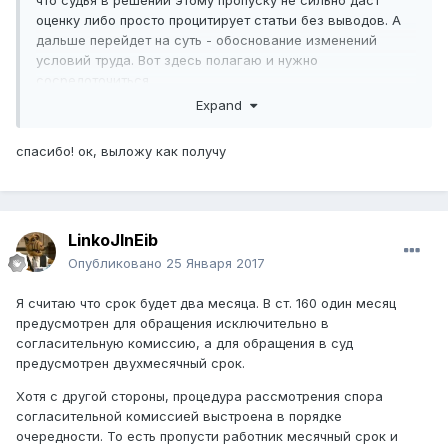
что судья в решении этому пропуску не сильно даст
оценку либо просто процитирует статьи без выводов. А
дальше перейдет на суть - обоснование изменений
условий труда. Вот здесь полагаю и нужно
сосредоточиться.
Expand
Проверим, когда решение получите (просьба выложить
его в теме).
спасибо! ок, выложу как получу
LinkoJlnEib
Опубликовано
25 Января 2017
Я считаю что срок будет два месяца. В ст. 160 один месяц
предусмотрен для обращения исключительно в
согласительную комиссию, а для обращения в суд
предусмотрен двухмесячный срок.
Хотя с другой стороны, процедура рассмотрения спора
согласительной комиссией выстроена в порядке
очередности. То есть пропусти работник месячный срок и