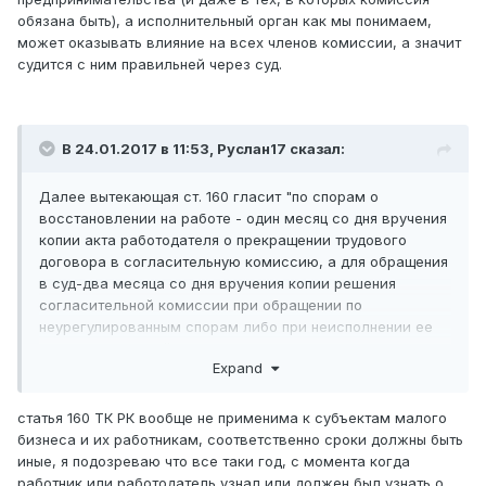
обязана быть), а исполнительный орган как мы понимаем,
может оказывать влияние на всех членов комиссии, а значит
судится с ним правильней через суд.
В 24.01.2017 в 11:53,
Руслан17
сказал:
Далее вытекающая ст. 160 гласит "по спорам о
восстановлении на работе - один месяц со дня вручения
копии акта работодателя о прекращении трудового
договора в согласительную комиссию, а для обращения
в суд-два месяца со дня вручения копии решения
согласительной комиссии при обращении по
неурегулированным спорам либо при неисполнении ее
решения стороной трудового договора", отсюда
Expand
несколько вопросов.
статья 160 ТК РК вообще не применима к субъектам малого
бизнеса и их работникам, соответственно сроки должны быть
иные, я подозреваю что все таки год, с момента когда
работник или работодатель узнал или должен был узнать о