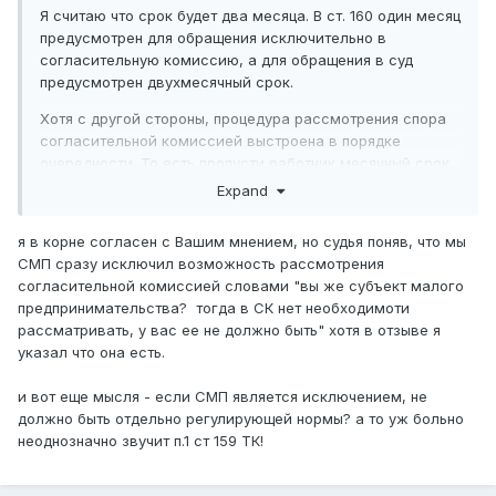
Я считаю что срок будет два месяца. В ст. 160 один месяц
предусмотрен для обращения исключительно в
согласительную комиссию, а для обращения в суд
предусмотрен двухмесячный срок.
Хотя с другой стороны, процедура рассмотрения спора
согласительной комиссией выстроена в порядке
очередности. То есть пропусти работник месячный срок
и передай заявление на рассмотрение в суд, в конечном
Expand
счете рассмотрение дела будет приостановлено и
возвращено для соблюдения процедуры разрешения
я в корне согласен с Вашим мнением, но судья поняв, что мы
спора через согласительную комиссию (не важно месяц
СМП сразу исключил возможность рассмотрения
прошел или полтора). Но все таки, как мне кажется для
согласительной комиссией словами "вы же субъект малого
рассмотрения трудового спора в судебном порядке,
предпринимательства? тогда в СК нет необходимоти
предусмотрен двух месячный срок.
рассматривать, у вас ее не должно быть" хотя в отзыве я
указал что она есть.
По поводу СМП, если у вас есть согласительная
комиссия, то считаю что если в суде данная информация
и вот еще мысля - если СМП является исключением, не
всплывёт, вне зависимости от субъекта
должно быть отдельно регулирующей нормы? а то уж больно
предпринимательства рассмотреть данный спор
неоднозначно звучит п.1 ст 159 ТК!
необходимо будет через комиссию.
имхо