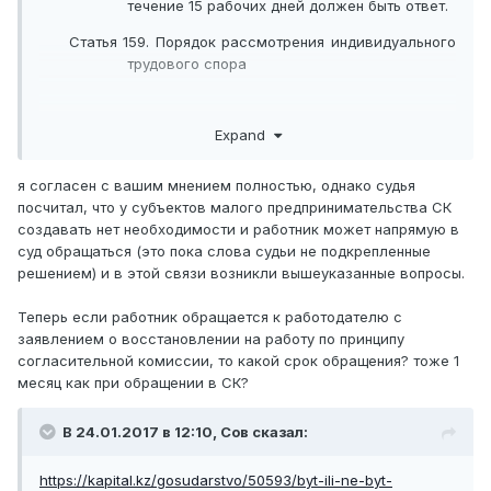
течение 15 рабочих дней должен быть ответ.
Статья 159. Порядок рассмотрения индивидуального
трудового спора
Expand
2. Согласительная комиссия является постоянно
действующим органом, создаваемым в организации, ее
филиалах и представительствах на паритетных началах
я согласен с вашим мнением полностью, однако судья
из равного числа представителей от работодателя и
посчитал, что у субъектов малого предпринимательства СК
работников.
создавать нет необходимости и работник может напрямую в
суд обращаться (это пока слова судьи не подкрепленные
решением) и в этой связи возникли вышеуказанные вопросы.
5. Согласительная комиссия обязана рассмотреть
Теперь если работник обращается к работодателю с
спор в течение пятнадцати рабочих дней со дня
заявлением о восстановлении на работу по принципу
регистрации заявления и выдать сторонам спора копии
согласительной комиссии, то какой срок обращения? тоже 1
решения в трехдневный срок со дня его принятия.
месяц как при обращении в СК?
https://kapital.kz/gosudarstvo/50593/byt-ili-ne-byt-
soglasitelnoj-komissii.html
В 24.01.2017 в 12:10,
Сов
сказал:
https://kapital.kz/gosudarstvo/50593/byt-ili-ne-byt-