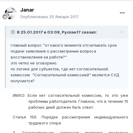
юридического лица и юридические лица,
осуществляющие предпринимательство, со
Janar
среднегодовой численностью работников
не более ста
Опубликовано
25 Января 2017
человек
и среднегодовым доходом не свыше
трехсоттысячекратного
месячного расчетного
показателя
, установленного законом о республиканском
В 25.01.2017 в 03:08,
Руслан17
сказал:
бюджете и действующего на 1 января соответствующего
финансового года.
главный вопрос "от какого момента отсчитывать срок
подачи заявления о рассмотрении вопроса
На сто человек создавать согласительную комиссию не
восстановления на работе?"
целесообразно..
это четко не оговорено.
по логике для субъектов, где нет согласительной
комиссии "Согласительной комиссией" является СУД
получается?
ИМХО: Если нет согласительной комиссии, то это уже
проблемы работодателя. Главное, что в течение 15
рабочих дней должен быть ответ.
Статья 159. Порядок рассмотрения индивидуального
трудового спора
2. Согласительная комиссия является постоянно