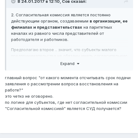
В 24.01.2017 в 12:10,
Сов
сказал:
2. Согласительная комиссия является постоянно
действующим органом, создаваемым
в организации, ее
филиалах и представительствах
на паритетных
началах из равного числа представителей от
работодателя и работников.
Предполагаю второе .. значит, что субъекты малого
предпринимательства не обязаны иметь согласительную
комиссию и спор сразу подлежит рассмотрению в суде..
Expand
Статья 24. Категории субъектов предпринимательства
главный вопрос "от какого момента отсчитывать срок подачи
1. В зависимости от среднегодовой численности
заявления о рассмотрении вопроса восстановления на
работников и среднегодового дохода субъекты
работе?"
предпринимательства относятся к следующим
это четко не оговорено.
категориям:
по логике для субъектов, где нет согласительной комиссии
"Согласительной комиссией" является СУД получается?
субъекты малого предпринимательства, в том числе
субъекты микропредпринимательства;
3. Субъектами малого предпринимательства являются
индивидуальные предприниматели без образования