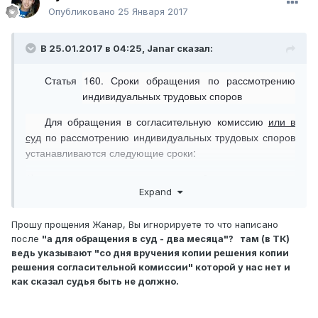
Опубликовано
25 Января 2017
В 25.01.2017 в 04:25,
Janar
сказал:
Статья 160. Сроки обращения по рассмотрению
индивидуальных трудовых споров
Для обращения в согласительную комиссию
или в
суд
по рассмотрению индивидуальных трудовых споров
устанавливаются следующие сроки:
1) по спорам о восстановлении на работе - один месяц
Expand
со дня вручения копии акта работодателя о
прекращении трудового договора в согласительную
комиссию,
а для обращения в суд - два месяца
со дня
Прошу прощения Жанар, Вы игнорируете то что написано
после
"а для обращения в суд - два месяца"? там (в ТК)
вручения копии решения согласительной комиссии при
ведь указывают "со дня вручения копии решения копии
обращении по неурегулированным спорам либо при
решения согласительной комиссии" которой у нас нет и
неисполнении ее решения стороной трудового договора;
как сказал судья быть не должно.