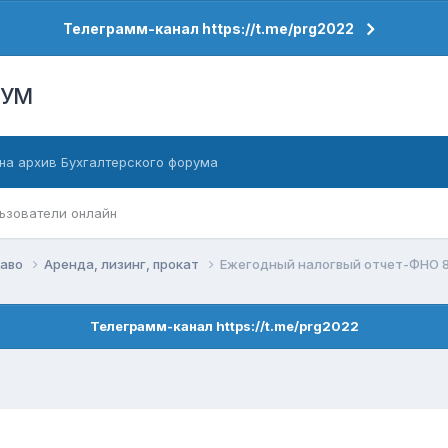
Телеграмм-канал https://t.me/prg2022
РУМ
на архив Бухгалтерского форума
ьзователи онлайн
раво
Аренда, лизинг, прокат
Ежегодный налогвый отчет-ФНО 8
Телеграмм-канал https://t.me/prg2022