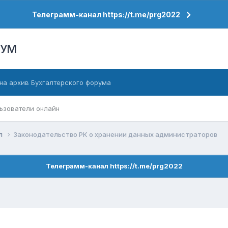
Телеграмм-канал https://t.me/prg2022
РУМ
на архив Бухгалтерского форума
ьзователи онлайн
ел
Законодательство РК о хранении данных администраторов
Телеграмм-канал https://t.me/prg2022