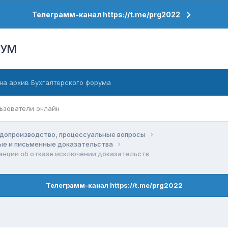
Телеграмм-канал https://t.me/prg2022
РУМ
на архив Бухгалтерского форума
ьзователи онлайн
допроизводство, процессуальные вопросы
ные и письменные доказательства
анции об отказе исключении доказательств
Телеграмм-канал https://t.me/prg2022