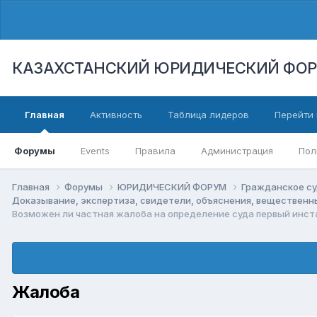
КАЗАХСТАНСКИЙ ЮРИДИЧЕСКИЙ ФО
Главная
Активность
Таблица лидеров
Перейти 
Форумы
Events
Правила
Администрация
Пол
Главная
Форумы
ЮРИДИЧЕСКИЙ ФОРУМ
Гражданское су
Доказывание, экспертиза, свидетели, объяснения, веществен
Возможен ли частная жалоба на определение суда первый инст
Жалоба