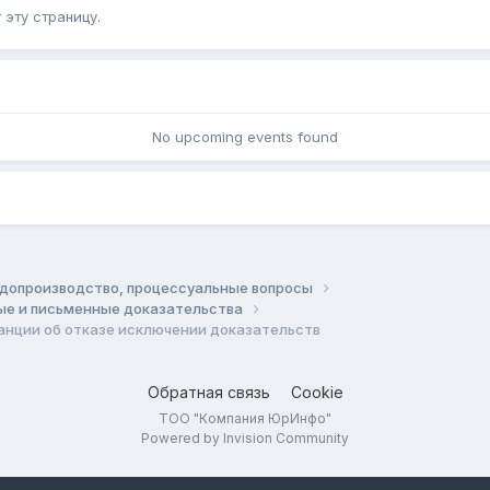
эту страницу.
No upcoming events found
допроизводство, процессуальные вопросы
ные и письменные доказательства
анции об отказе исключении доказательств
Обратная связь
Cookie
ТОО "Компания ЮрИнфо"
Powered by Invision Community