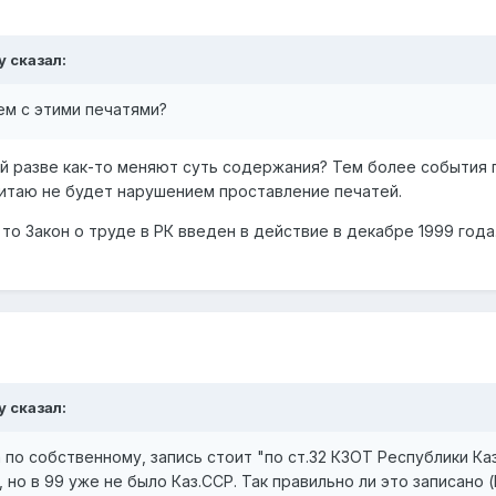
y
сказал:
ем с этими печатями?
ей разве как-то меняют суть содержания? Тем более события 
читаю не будет нарушением проставление печатей.
 то Закон о труде в РК введен в действие в декабре 1999 год
y
сказал:
 по собственному, запись стоит "по ст.32 КЗОТ Республики Каз
, но в 99 уже не было Каз.ССР. Так правильно ли это записано