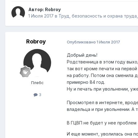
Автор:
Robroy
1 Июля 2017
в
Труд, безопасность и охрана труда
Robroy
Опубликовано
1 Июля 2017
Добрый день!
Родственница в этом году выход
так вот кроме печати на перво
на работу. Потом она сменила д
примерно 84 год.
Плебс
Ну и печать при увольнении, уже
3
Просмотрел в интернете, вроде 
владельца и при увольнении. А 
В ГЦВП не будет у нее проблем
И еще момент, уволилась она по