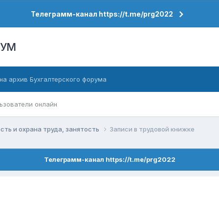
Телеграмм-канал https://t.me/prg2022
РУМ
на архив Бухгалтерского форума
ьзователи онлайн
сть и охрана труда, занятость
Записи в трудовой книжке
Телеграмм-канал https://t.me/prg2022