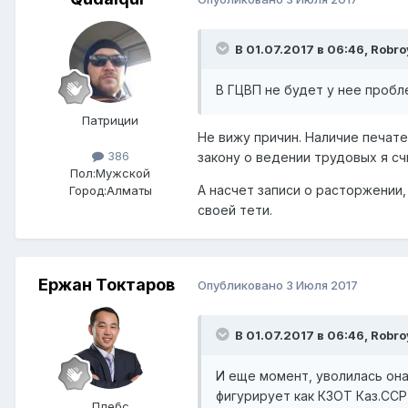
В 01.07.2017 в 06:46,
Robro
В ГЦВП не будет у нее пробл
Патриции
Не вижу причин. Наличие печат
386
закону о ведении трудовых я с
Пол:
Мужской
А насчет записи о расторжении,
Город:
Алматы
своей тети.
Ержан Токтаров
Опубликовано
3 Июля 2017
В 01.07.2017 в 06:46,
Robro
И еще момент, уволилась она
фигурирует как КЗОТ Каз.ССР
Плебс