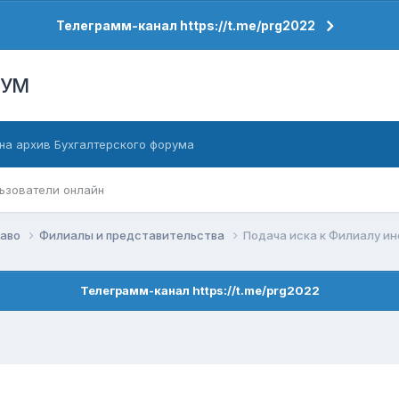
Телеграмм-канал https://t.me/prg2022
РУМ
на архив Бухгалтерского форума
ьзователи онлайн
раво
Филиалы и представительства
Подача иска к Филиалу ин
Телеграмм-канал https://t.me/prg2022