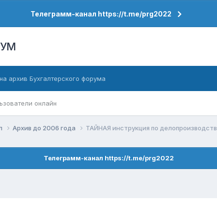
Телеграмм-канал https://t.me/prg2022
РУМ
на архив Бухгалтерского форума
ьзователи онлайн
ел
Архив до 2006 года
ТАЙНАЯ инструкция по делопроизводству
Телеграмм-канал https://t.me/prg2022