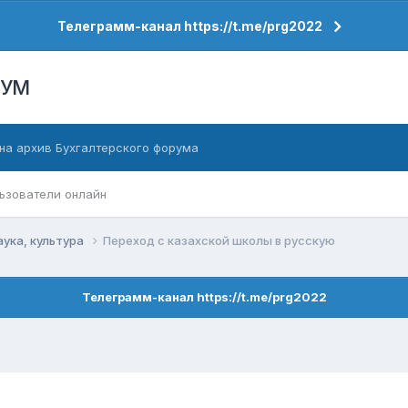
Телеграмм-канал https://t.me/prg2022
РУМ
на архив Бухгалтерского форума
ьзователи онлайн
аука, культура
Переход с казахской школы в русскую
Телеграмм-канал https://t.me/prg2022