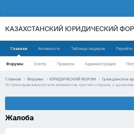
КАЗАХСТАНСКИЙ ЮРИДИЧЕСКИЙ ФО
Главная
Активность
Таблица лидеров
Перейти 
Форумы
Events
Правила
Администрация
Пол
Главная
Форумы
ЮРИДИЧЕСКИЙ ФОРУМ
Гражданское п
Уступка прав взыскателя алиментов третей стороне, с должник
Жалоба