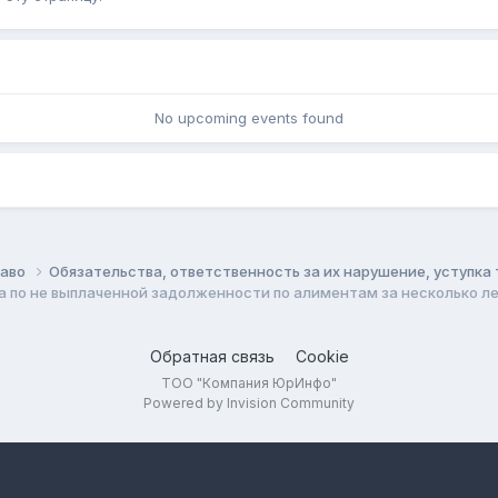
No upcoming events found
раво
Обязательства, ответственность за их нарушение, уступка
а по не выплаченной задолженности по алиментам за несколько ле
Обратная связь
Cookie
ТОО "Компания ЮрИнфо"
Powered by Invision Community