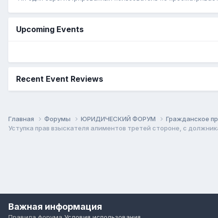
Upcoming Events
Recent Event Reviews
Главная
Форумы
ЮРИДИЧЕСКИЙ ФОРУМ
Гражданское п
Уступка прав взыскателя алиментов третей стороне, с должник
Важная информация
Правила форума
Условия использования