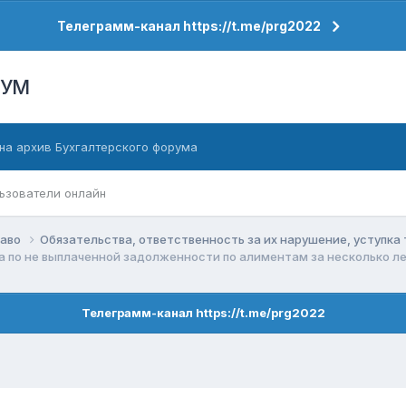
Телеграмм-канал https://t.me/prg2022
РУМ
на архив Бухгалтерского форума
ьзователи онлайн
раво
Обязательства, ответственность за их нарушение, уступка
а по не выплаченной задолженности по алиментам за несколько ле
Телеграмм-канал https://t.me/prg2022