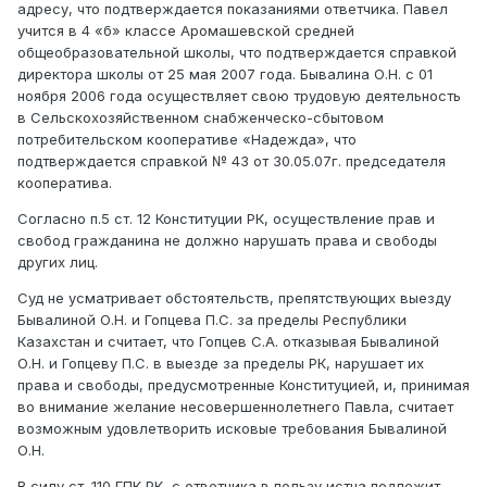
адресу, что подтверждается показаниями ответчика. Павел
учится в 4 «б» классе Аромашевской средней
общеобразовательной школы, что подтверждается справкой
директора школы от 25 мая 2007 года. Бывалина О.Н. с 01
ноября 2006 года осуществляет свою трудовую деятельность
в Сельскохозяйственном снабженческо-сбытовом
потребительском кооперативе «Надежда», что
подтверждается справкой № 43 от 30.05.07г. председателя
кооператива.
Согласно п.5 ст. 12 Конституции РК, осуществление прав и
свобод гражданина не должно нарушать права и свободы
других лиц.
Суд не усматривает обстоятельств, препятствующих выезду
Бывалиной О.Н. и Гопцева П.С. за пределы Республики
Казахстан и считает, что Гопцев С.А. отказывая Бывалиной
О.Н. и Гопцеву П.С. в выезде за пределы РК, нарушает их
права и свободы, предусмотренные Конституцией, и, принимая
во внимание желание несовершеннолетнего Павла, считает
возможным удовлетворить исковые требования Бывалиной
О.Н.
В силу ст. 110 ГПК РК, с ответчика в пользу истца подлежит