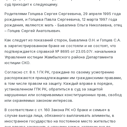
суд приходит к следующему.
Родителями Гопцева Сергея Сергеевича, 29 апреля 1995 года
рождения, и Гопцева Павла Сергеевича, 12 марта 1997 года
рождения, являются: мать - Бывалина Ольга Николаевна, отец
– Гопцев Сергей Анатольевич.
Как следует из показаний сторон, Бывалина О.Н. и Гопцев С.А.
в зарегистрированном браке не состояли и не состоят, что
подтверждается справкой № 8695 от 23.05.07г. начальника
Управления юстиции Жамбылского района Департамента
юстиции СКО.
Согласно ст. 8 п. 1 ГК РК, граждане по своему усмотрению
распоряжаются принадлежащими им гражданскими правами,
в том числе правом на защиту. Каждый вправе в порядке,
установленном ГПК РК, обратиться в суд за защитой
нарушенных или оспариваемых конституционных прав, свобод
или охраняемых законом интересов.
В соответствии с ст. 160 Закона РК «О браке и семье» в
случае выезда лица, обязанного выплачивать алименты, в
иностранное государство на постоянное место жительство
оно вправе заключить с членами семьи, которым оно по