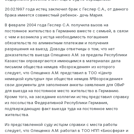
20.02.1997 года истец заключил брак с Геслер С.А., от данного
брака имеется совместный ребенок- дочь Мария.
В феврале 2004 года Геслер С.А. получила вызов на
постоянное жительство в Германию вместе с семьей, в связи
с чем и возникла у истца необходимость погашения
обязательств по алиментным платежам и получения
разрешения на выезд. Доводы ответчицы о том, что нет
доказательств выезда Олещенко А.М. за пределы Республики
Казахстан опровергаются имеющимся в материалах дела
письмом общества немцев «Возрождения» из которого
следует, что Олещенко А.М. представил в ТОО «Центр
немецкой культуры» при обществе немцев №Возрождение»
свои документы для заполнения анкеты-заявления для ОВиР
для выезда на постоянное место жительство в Германию.
Кроме того, на заседание коллегии истец представил справку
из посольства Федеративной Республики Германия,
подтверждающую факт выезда туда на постоянное место
жительства.
Из представленной суду истцом справки с места работы
следует, что Олещенко А.М. работал в ТОО НПП «Биосфера» и