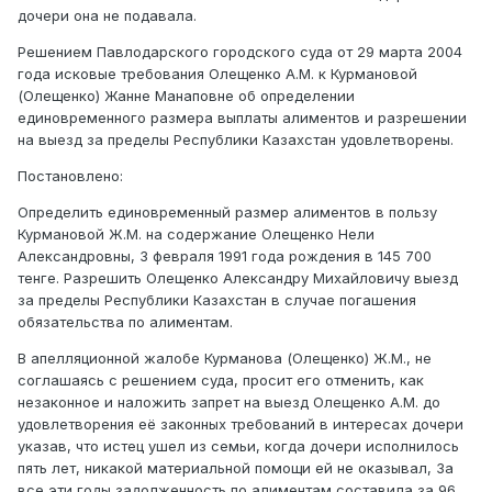
дочери она не подавала.
Решением Павлодарского городского суда от 29 марта 2004
года исковые требования Олещенко А.М. к Курмановой
(Олещенко) Жанне Манаповне об определении
единовременного размера выплаты алиментов и разрешении
на выезд за пределы Республики Казахстан удовлетворены.
Постановлено:
Определить единовременный размер алиментов в пользу
Курмановой Ж.М. на содержание Олещенко Нели
Александровны, 3 февраля 1991 года рождения в 145 700
тенге. Разрешить Олещенко Александру Михайловичу выезд
за пределы Республики Казахстан в случае погашения
обязательства по алиментам.
В апелляционной жалобе Курманова (Олещенко) Ж.М., не
соглашаясь с решением суда, просит его отменить, как
незаконное и наложить запрет на выезд Олещенко А.М. до
удовлетворения её законных требований в интересах дочери
указав, что истец ушел из семьи, когда дочери исполнилось
пять лет, никакой материальной помощи ей не оказывал, За
все эти годы задолженность по алиментам составила за 96