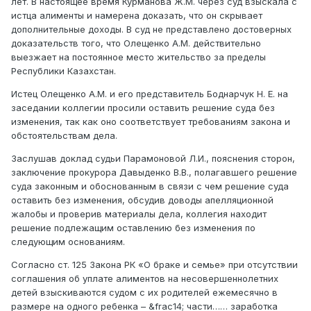
лет. В настоящее время Курманова Ж.М. через суд взыскала с
истца алименты и намерена доказать, что он скрывает
дополнительные доходы. В суд не представлено достоверных
доказательств того, что Олещенко А.М. действительно
выезжает на постоянное место жительство за пределы
Республики Казахстан.
Истец Олещенко А.М. и его представитель Боднарчук Н. Е. на
заседании коллегии просили оставить решение суда без
изменения, так как оно соответствует требованиям закона и
обстоятельствам дела.
Заслушав доклад судьи Парамоновой Л.И., пояснения сторон,
заключение прокурора Давыденко В.В., полагавшего решение
суда законным и обоснованным в связи с чем решение суда
оставить без изменения, обсудив доводы апелляционной
жалобы и проверив материалы дела, коллегия находит
решение подлежащим оставлению без изменения по
следующим основаниям.
Согласно ст. 125 Закона РК «О браке и семье» при отсутствии
соглашения об уплате алиментов на несовершеннолетних
детей взыскиваются судом с их родителей ежемесячно в
размере на одного ребенка – &frac14; части…… заработка