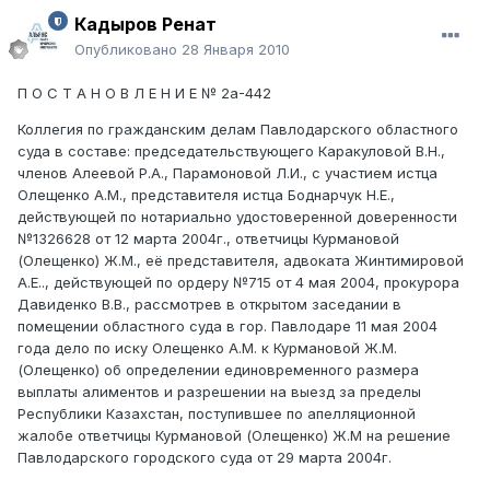
Кадыров Ренат
Опубликовано
28 Января 2010
П О С Т А Н О В Л Е Н И Е № 2а-442
Коллегия по гражданским делам Павлодарского областного
суда в составе: председательствующего Каракуловой В.Н.,
членов Алеевой Р.А., Парамоновой Л.И., с участием истца
Олещенко А.М., представителя истца Боднарчук Н.Е.,
действующей по нотариально удостоверенной доверенности
№1326628 от 12 марта 2004г., ответчицы Курмановой
(Олещенко) Ж.М., её представителя, адвоката Жинтимировой
А.Е.., действующей по ордеру №715 от 4 мая 2004, прокурора
Давиденко В.В., рассмотрев в открытом заседании в
помещении областного суда в гор. Павлодаре 11 мая 2004
года дело по иску Олещенко А.М. к Курмановой Ж.М.
(Олещенко) об определении единовременного размера
выплаты алиментов и разрешении на выезд за пределы
Республики Казахстан, поступившее по апелляционной
жалобе ответчицы Курмановой (Олещенко) Ж.М на решение
Павлодарского городского суда от 29 марта 2004г.