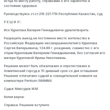
истца по месту работу, справками о его заработке и
состоянии здоровья.
Руководствуясь ст.ст.216-221 ГПК Республики Казахстан, суд
Р Е Ш И Л :
Иск Курилова Валерия Геннадьевича удовлетворить.
Разрешить выезд на постоянное место жительство в
Российскую Федерацию несовершеннолетнего Курилова
Сергея Валерьевича, 1.04.89 г. рождения, совместно с его
отцом Куриловым Валерием Геннадьевичем, без согласия его
матери Куриловой Ирины Николаевны.
Решение может быть обжаловано и опротестовано в
Алматинский горсуд в 15-дневный срок со дня оглашения.
Решение отпечатано судьей в совещательной комнате на
компьютере Pentium-586MMX.
Судья: Максудов М.М.
Копия верна:
Справка: Решение вступило