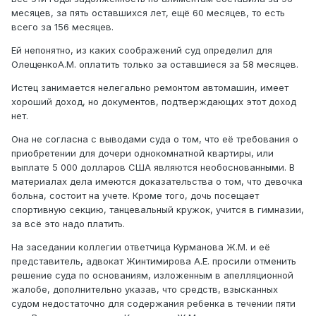
месяцев, за пять оставшихся лет, ещё 60 месяцев, то есть
всего за 156 месяцев.
Ей непонятно, из каких соображений суд определил для
ОлещенкоА.М. оплатить только за оставшиеся за 58 месяцев.
Истец занимается нелегально ремонтом автомашин, имеет
хороший доход, но документов, подтверждающих этот доход
нет.
Она не согласна с выводами суда о том, что её требования о
приобретении для дочери однокомнатной квартиры, или
выплате 5 000 долларов США являются необоснованными. В
материалах дела имеются доказательства о том, что девочка
больна, состоит на учете. Кроме того, дочь посещает
спортивную секцию, танцевальный кружок, учится в гимназии,
за всё это надо платить.
На заседании коллегии ответчица Курманова Ж.М. и её
представитель, адвокат Жинтимирова А.Е. просили отменить
решение суда по основаниям, изложенным в апелляционной
жалобе, дополнительно указав, что средств, взысканных
судом недостаточно для содержания ребенка в течении пяти