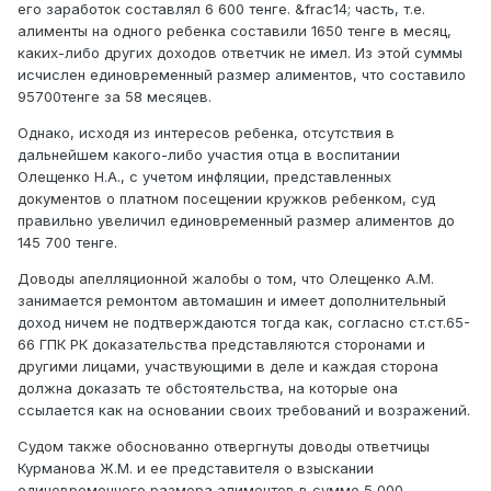
его заработок составлял 6 600 тенге. &frac14; часть, т.е.
алименты на одного ребенка составили 1650 тенге в месяц,
каких-либо других доходов ответчик не имел. Из этой суммы
исчислен единовременный размер алиментов, что составило
95700тенге за 58 месяцев.
Однако, исходя из интересов ребенка, отсутствия в
дальнейшем какого-либо участия отца в воспитании
Олещенко Н.А., с учетом инфляции, представленных
документов о платном посещении кружков ребенком, суд
правильно увеличил единовременный размер алиментов до
145 700 тенге.
Доводы апелляционной жалобы о том, что Олещенко А.М.
занимается ремонтом автомашин и имеет дополнительный
доход ничем не подтверждаются тогда как, согласно ст.ст.65-
66 ГПК РК доказательства представляются сторонами и
другими лицами, участвующими в деле и каждая сторона
должна доказать те обстоятельства, на которые она
ссылается как на основании своих требований и возражений.
Судом также обоснованно отвергнуты доводы ответчицы
Курманова Ж.М. и ее представителя о взыскании
единовременного размера алиментов в сумме 5 000