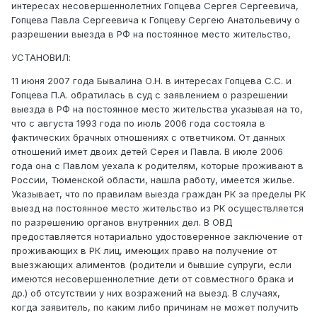
интересах несовершеннолетних Гопцева Сергея Сергеевича,
Гопцева Павла Сергеевича к Гопцеву Сергею Анатольевичу о
разрешении выезда в РФ на постоянное место жительство,
УСТАНОВИЛ:
11 июня 2007 года Бывалина О.Н. в интересах Гопцева С.С. и
Гопцева П.А. обратилась в суд с заявлением о разрешении
выезда в РФ на постоянное место жительства указывая на то,
что с августа 1993 года по июль 2006 года состояла в
фактических брачных отношениях с ответчиком. От данных
отношений имет двоих детей Серея и Павла. В июле 2006
года она с Павлом уехала к родителям, которые проживают в
России, Тюменской области, нашла работу, имеется жилье.
Указывает, что по правилам выезда граждан РК за пределы РК
выезд на постоянное место жительство из РК осуществляется
по разрешению органов внутренних дел. В ОВД
предоставляется нотариально удостоверенное заключение от
проживающих в РК лиц, имеющих право на получение от
выезжающих алиментов (родители и бывшие супруги, если
имеются несовершеннолетние дети от совместного брака и
др.) об отсутствии у них возражений на выезд. В случаях,
когда заявитель, по каким либо причинам не может получить