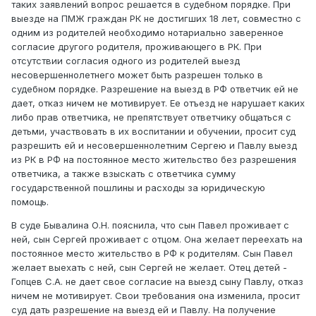
таких заявлений вопрос решается в судебном порядке. При
выезде на ПМЖ граждан РК не достигших 18 лет, совместно с
одним из родителей необходимо нотариально заверенное
согласие другого родителя, проживающего в РК. При
отсутствии согласия одного из родителей выезд
несовершеннолетнего может быть разрешен только в
судебном порядке. Разрешение на выезд в РФ ответчик ей не
дает, отказ ничем не мотивирует. Ее отъезд не нарушает каких
либо прав ответчика, не препятствует ответчику общаться с
детьми, участвовать в их воспитании и обучении, просит суд
разрешить ей и несовершеннолетним Сергею и Павлу выезд
из РК в РФ на постоянное место жительство без разрешения
ответчика, а также взыскать с ответчика сумму
государственной пошлины и расходы за юридическую
помощь.
В суде Бывалина О.Н. пояснила, что сын Павел проживает с
ней, сын Сергей проживает с отцом. Она желает переехать на
постоянное место жительство в РФ к родителям. Сын Павел
желает выехать с ней, сын Сергей не желает. Отец детей -
Гопцев С.А. не дает свое согласие на выезд сыну Павлу, отказ
ничем не мотивирует. Свои требования она изменила, просит
суд дать разрешение на выезд ей и Павлу. На получение