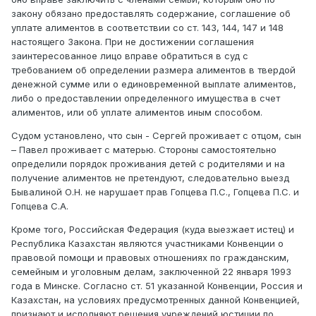
закону обязано предоставлять содержание, соглашение об
уплате алиментов в соответствии со ст. 143, 144, 147 и 148
настоящего Закона. При не достижении соглашения
заинтересованное лицо вправе обратиться в суд с
требованием об определении размера алиментов в твердой
денежной сумме или о единовременной выплате алиментов,
либо о предоставлении определенного имущества в счет
алиментов, или об уплате алиментов иным способом.
Судом установлено, что сын - Сергей проживает с отцом, сын
– Павел проживает с матерью. Стороны самостоятельно
определили порядок проживания детей с родителями и на
получение алиментов не претендуют, следовательно выезд
Бывалиной О.Н. не нарушает прав Гопцева П.С., Гопцева П.С. и
Гопцева С.А.
Кроме того, Российская Федерация (куда выезжает истец) и
Республика Казахстан являются участниками Конвенции о
правовой помощи и правовых отношениях по гражданским,
семейным и уголовным делам, заключенной 22 января 1993
года в Минске. Согласно ст. 51 указанной Конвенции, Россия и
Казахстан, на условиях предусмотренных данной Конвенцией,
признают и исполняют решения учреждений юстиции по