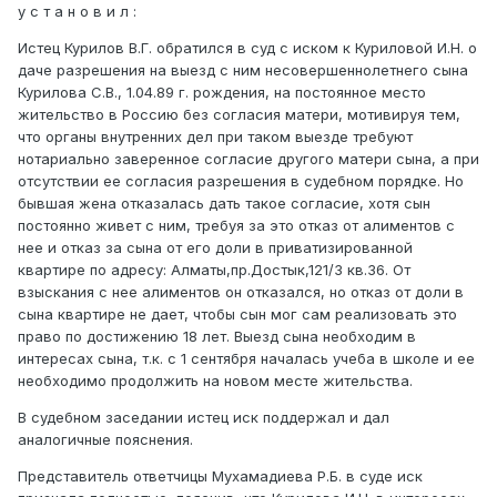
у с т а н о в и л :
Истец Курилов В.Г. обратился в суд с иском к Куриловой И.Н. о
даче разрешения на выезд с ним несовершеннолетнего сына
Курилова С.В., 1.04.89 г. рождения, на постоянное место
жительство в Россию без согласия матери, мотивируя тем,
что органы внутренних дел при таком выезде требуют
нотариально заверенное согласие другого матери сына, а при
отсутствии ее согласия разрешения в судебном порядке. Но
бывшая жена отказалась дать такое согласие, хотя сын
постоянно живет с ним, требуя за это отказ от алиментов с
нее и отказ за сына от его доли в приватизированной
квартире по адресу: Алматы,пр.Достык,121/3 кв.36. От
взыскания с нее алиментов он отказался, но отказ от доли в
сына квартире не дает, чтобы сын мог сам реализовать это
право по достижению 18 лет. Выезд сына необходим в
интересах сына, т.к. с 1 сентября началась учеба в школе и ее
необходимо продолжить на новом месте жительства.
В судебном заседании истец иск поддержал и дал
аналогичные пояснения.
Представитель ответчицы Мухамадиева Р.Б. в суде иск