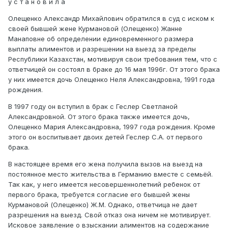
у с т а н о в и л а
Олещенко Александр Михайлович обратился в суд с иском к
своей бывшей жене Курмановой (Олещенко) Жанне
Манаповне об определении единовременного размера
выплаты алиментов и разрешении на выезд за пределы
Республики Казахстан, мотивируя свои требования тем, что с
ответчицей он состоял в браке до 16 мая 1996г. От этого брака
у них имеется дочь Олещенко Неля Александровна, 1991 года
рождения.
В 1997 году он вступил в брак с Геслер Светланой
Александровной. От этого брака также имеется дочь,
Олещенко Мария Александровна, 1997 года рождения. Кроме
этого он воспитывает двоих детей Геслер С.А. от первого
брака.
В настоящее время его жена получила вызов на выезд на
постоянное место жительства в Германию вместе с семьёй.
Так как, у него имеется несовершеннолетний ребенок от
первого брака, требуется согласие его бывшей жены
Курмановой (Олещенко) Ж.М. Однако, ответчица не дает
разрешения на выезд. Свой отказ она ничем не мотивирует.
Исковое заявление о взыскании алиментов на содержание