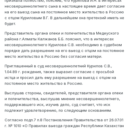
признала полностью, пояснив, что Курилова И.Н. в интересах
несовершеннолетнего сына в настоящее время дает согласие
на его выезд сына на постоянное место жительство в Россию
с отцом Куриловым В.Г. В дальнейшем она претензий иметь не
будет.
Представитель органа опеки и попечительства Медеуского
района г.Алматы Калжанов Б.Б. пояснил, что в интересах
несовершеннолетнего Курилова С.В. необходимо в судебном
порядке дать разрешение на его выезд с отцом на постоянное
место жительство в Россию без согласия матери.
Приглашенный в суд несовершеннолетний Курилов С.В.,
1.04.89 г. рождения, также выразил согласие с просьбой
истца и просил дать ему разрешение на выезд с отцом на
постоянное место жительство в Россию.
Выслушав стороны, свидетелей, представителя органа опеки
и попечительства, выслушав мнение несовершеннолетнего,
поддержавшего иск, изучив дело, суд считает, что иск
подлежит удовлетворению, по следующим основаниям.
Согласно подп.7 п.8 Постановления Правительства от 26.07.01
г. № 1010 «О Правилах выезда граждан Республики Казахстан