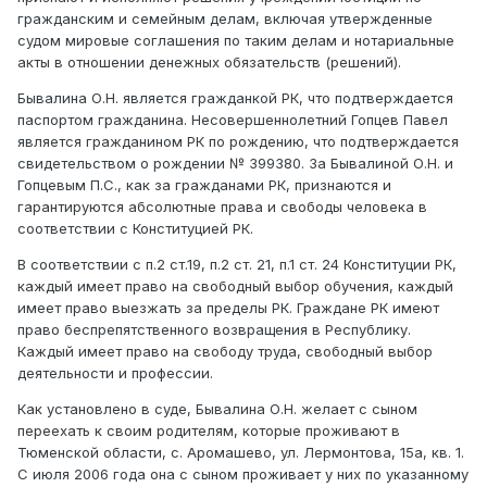
гражданским и семейным делам, включая утвержденные
судом мировые соглашения по таким делам и нотариальные
акты в отношении денежных обязательств (решений).
Бывалина О.Н. является гражданкой РК, что подтверждается
паспортом гражданина. Несовершеннолетний Гопцев Павел
является гражданином РК по рождению, что подтверждается
свидетельством о рождении № 399380. За Бывалиной О.Н. и
Гопцевым П.С., как за гражданами РК, признаются и
гарантируются абсолютные права и свободы человека в
соответствии с Конституцией РК.
В соответствии с п.2 ст.19, п.2 ст. 21, п.1 ст. 24 Конституции РК,
каждый имеет право на свободный выбор обучения, каждый
имеет право выезжать за пределы РК. Граждане РК имеют
право беспрепятственного возвращения в Республику.
Каждый имеет право на свободу труда, свободный выбор
деятельности и профессии.
Как установлено в суде, Бывалина О.Н. желает с сыном
переехать к своим родителям, которые проживают в
Тюменской области, с. Аромашево, ул. Лермонтова, 15а, кв. 1.
С июля 2006 года она с сыном проживает у них по указанному