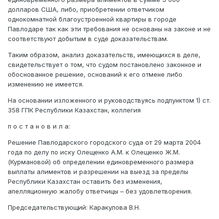
долларов США, либо, приобретении ответчиком
однокомнатной благоустроенной квартиры в городе
Павлодаре так как эти требования не основаны на законе и не
соответствуют добытым в суде доказательствам.
Таким образом, анализ доказательств, имеющихся в деле,
свидетельствует о том, что судом постановлено законное и
обоснованное решение, оснований к его отмене либо
изменению не имеется.
На основании изложенного и руководствуясь подпунктом 1) ст.
358 ГПК Республики Казахстан, коллегия
п о с т а н о в и л а:
Решение Павлодарского городского суда от 29 марта 2004
года по делу по иску Олещенко А.М. к Олещенко Ж.М.
(Курмановой) об определении единовременного размера
выплаты алиментов и разрешении на выезд за пределы
Республики Казахстан оставить без изменения,
апелляционную жалобу ответчицы – без удовлетворения.
Председательствующий: Каракулова В.Н.