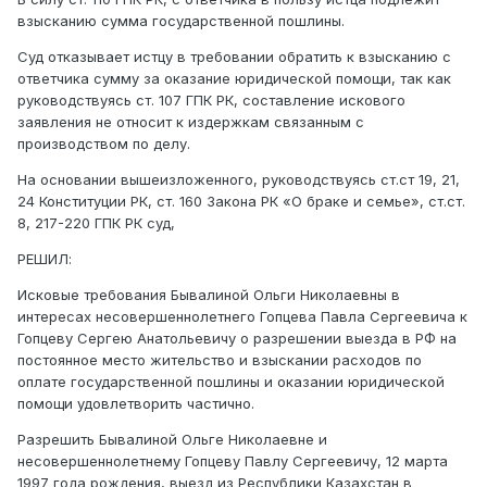
взысканию сумма государственной пошлины.
Суд отказывает истцу в требовании обратить к взысканию с
ответчика сумму за оказание юридической помощи, так как
руководствуясь ст. 107 ГПК РК, составление искового
заявления не относит к издержкам связанным с
производством по делу.
На основании вышеизложенного, руководствуясь ст.ст 19, 21,
24 Конституции РК, ст. 160 Закона РК «О браке и семье», ст.ст.
8, 217-220 ГПК РК суд,
РЕШИЛ:
Исковые требования Бывалиной Ольги Николаевны в
интересах несовершеннолетнего Гопцева Павла Сергеевича к
Гопцеву Сергею Анатольевичу о разрешении выезда в РФ на
постоянное место жительство и взыскании расходов по
оплате государственной пошлины и оказании юридической
помощи удовлетворить частично.
Разрешить Бывалиной Ольге Николаевне и
несовершеннолетнему Гопцеву Павлу Сергеевичу, 12 марта
1997 года рождения, выезд из Республики Казахстан в