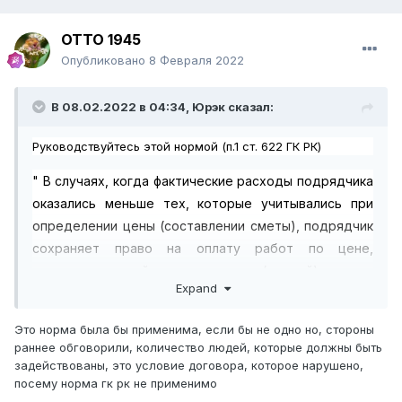
ОТТО 1945
Опубликовано
8 Февраля 2022
В 08.02.2022 в 04:34,
Юрэк
сказал:
Руководствуйтесь этой нормой (п.1 ст. 622 ГК РК)
" В случаях, когда фактические расходы подрядчика
оказались меньше тех, которые учитывались при
определении цены (составлении сметы), подрядчик
сохраняет право на оплату работ по цене,
предусмотренной договором (сметой), если
Expand
заказчик не докажет, что
полученная подрядчиком
экономия отрицательно повлияла на качество
Это норма была бы применима, если бы не одно но, стороны
выполненной работы
."
раннее обговорили, количество людей, которые должны быть
задействованы, это условие договора, которое нарушено,
Полагаю, что в случае судебного спора, шансы у
посему норма гк рк не применимо
Заказчика минимальные.