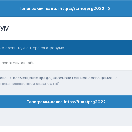
Телеграмм-канал https://t.me/prg2022
РУМ
на архив Бухгалтерского форума
ьзователи онлайн
раво
Возмещение вреда, неосновательное обогащение
чника повышенной опасности?
Телеграмм-канал https://t.me/prg2022