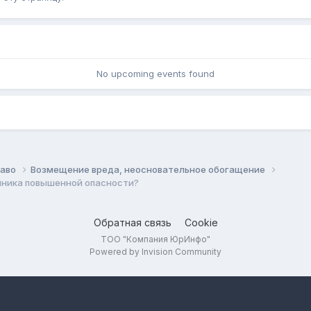
No upcoming events found
раво
Возмещение вреда, неосновательное обогащение
чника повышенной опасности?
Обратная связь
Cookie
ТОО "Компания ЮрИнфо"
Powered by Invision Community