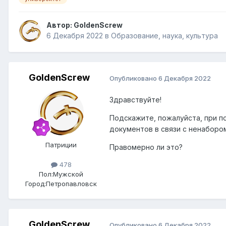
Автор:
GoldenScrew
6 Декабря 2022
в
Образование, наука, культура
GoldenScrew
Опубликовано
6 Декабря 2022
Здравствуйте!
Подскажите, пожалуйста, при п
документов в связи с ненаборо
Патриции
Правомерно ли это?
478
Пол:
Мужской
Город:
Петропавловск
GoldenScrew
Опубликовано
6 Декабря 2022