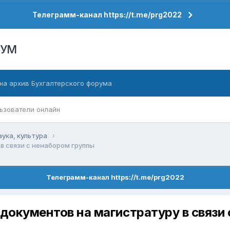
Телеграмм-канал https://t.me/prg2022
РУМ
на архив Бухгалтерского форума
ьзователи онлайн
аука, культура
в связи с ненабором группы
Телеграмм-канал https://t.me/prg2022
 документов на магистратуру в связи