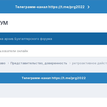
Телеграмм-канал https://t.me/prg2022
РУМ
на архив Бухгалтерского форума
ьзователи онлайн
раво
Представительство, доверенность
ретроактивное дейст
Телеграмм-канал https://t.me/prg2022