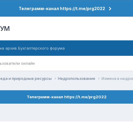
Телеграмм-канал https://t.me/prg2022
РУМ
на архив Бухгалтерского форума
ьзователи онлайн
еда и природные ресурсы
Недропользование
Измена в недро
Телеграмм-канал https://t.me/prg2022