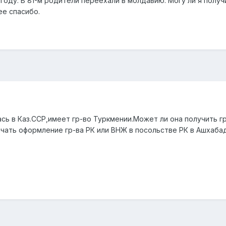
году. В 81-м родители переехали в молдавию. Могу ли я получ
ее спасибо.
ь в Каз.ССР,имеет гр-во Туркмении.Может ли она получить гр
ать оформление гр-ва РК или ВНЖ в посольстве РК в Ашхаба