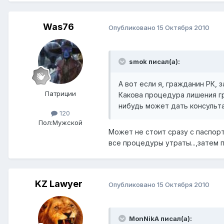
Was76
Опубликовано
15 Октября 2010
smok писал(а):
А вот если я, гражданин РК,
Патриции
Какова процедура лишения гр
нибудь может дать консульт
120
Пол:
Мужской
Может не стоит сразу с паспорт
все процедуры утраты...,затем 
KZ Lawyer
Опубликовано
15 Октября 2010
MonNikA писал(а):