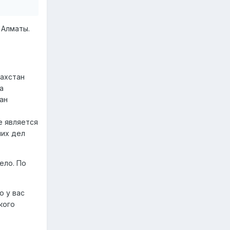
 Алматы.
захстан
а
ан
е является
них дел
ело. По
о у вас
кого