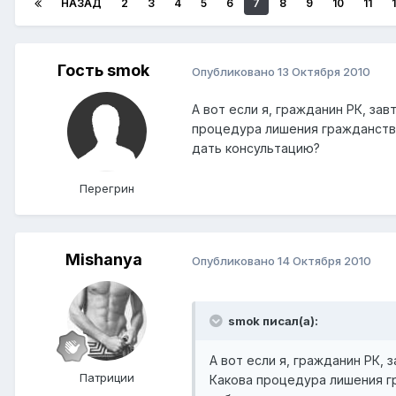
НАЗАД
2
3
4
5
6
7
8
9
10
11
Гость smok
Опубликовано
13 Октября 2010
А вот если я, гражданин РК, за
процедура лишения гражданства
дать консультацию?
Перегрин
Mishanya
Опубликовано
14 Октября 2010
smok писал(а):
А вот если я, гражданин РК,
Патриции
Какова процедура лишения гр