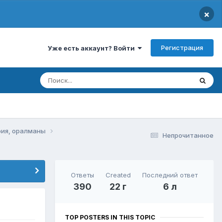
×
Регистрация
Уже есть аккаунт? Войти
фия, оралманы
Непрочитанное
Ответы
Created
Последний ответ
390
22 г
6 л
TOP POSTERS IN THIS TOPIC