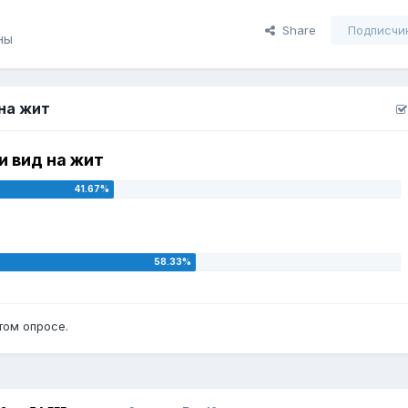
Share
Подписчи
ны
 на жит
и вид на жит
том опросе.