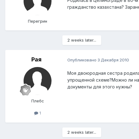
Родилась в Целинограде в 80-м 
гражданство казахстана? Заран
Перегрин
2 weeks later...
Рая
Опубликовано
3 Декабря 2010
Моя двоюродная сестра родилас
упрощенной схеме?Можно ли нач
документы для этого нужны?
Плебс
1
2 weeks later...