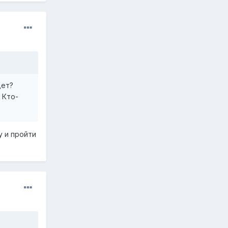
дет?
 Кто-
у и пройти