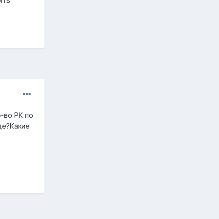
ить
-во РК по
де?Какие