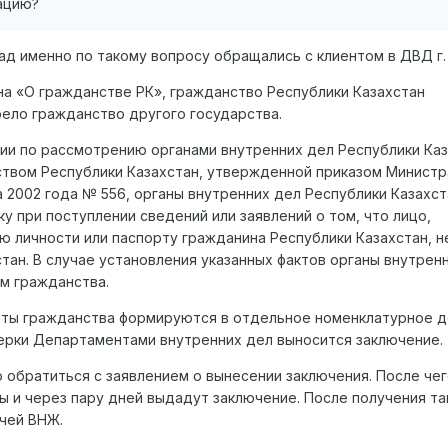
ацию?
зад именно по такому вопросу обращались с клиентом в ДВД г.
акона «О гражданстве РК», гражданство Республики Казахстан
рело гражданство другого государства.
кции по рассмотрению органами внутренних дел Республики Ка
ством Республики Казахстан, утвержденной приказом Министр
а 2002 года № 556, органы внутренних дел Республики Казахст
 при поступлении сведений или заявлений о том, что лицо,
личности или паспорту гражданина Республики Казахстан, н
тан. В случае установления указанных фактов органы внутрен
м гражданства.
аты гражданства формируются в отдельное номенклатурное д
ерки Департаментами внутренних дел выносится заключение.
 обратиться с заявлением о вынесении заключения. После чег
ы и через пару дней выдадут заключение. После получения та
чей ВНЖ.