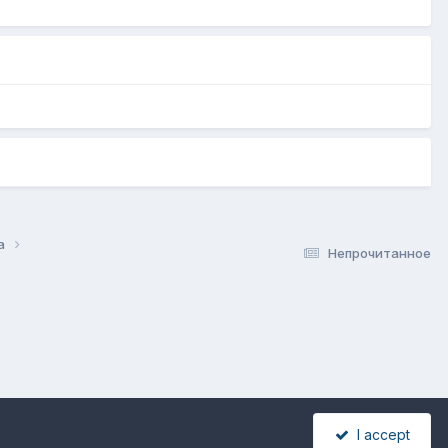
да
Непрочитанное
I accept