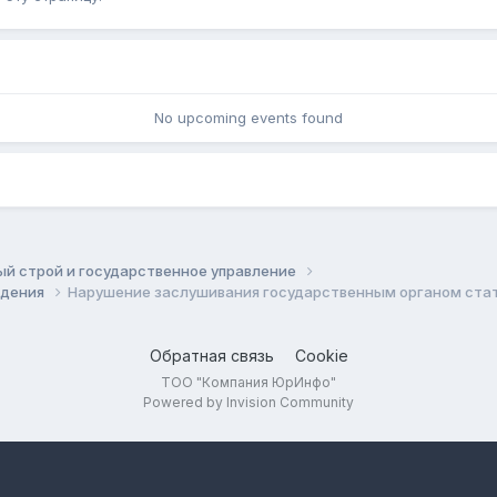
No upcoming events found
й строй и государственное управление
ждения
Нарушение заслушивания государственным органом стать
Обратная связь
Cookie
ТОО "Компания ЮрИнфо"
Powered by Invision Community