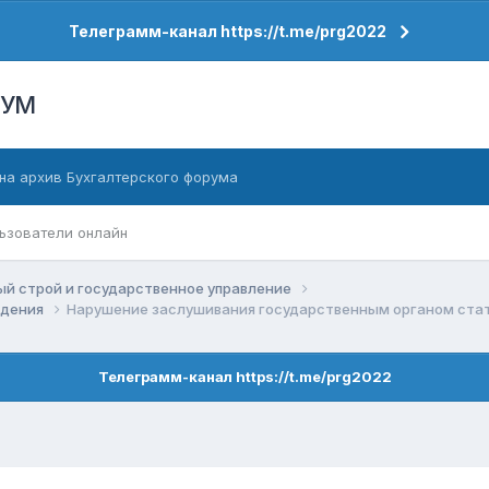
Телеграмм-канал https://t.me/prg2022
РУМ
на архив Бухгалтерского форума
ьзователи онлайн
й строй и государственное управление
ждения
Нарушение заслушивания государственным органом стать
Телеграмм-канал https://t.me/prg2022