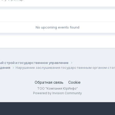
No upcoming events found
й строй и государственное управление
ждения
Нарушение заслушивания государственным органом стать
Обратная связь
Cookie
ТОО "Компания ЮрИнфо"
Powered by Invision Community