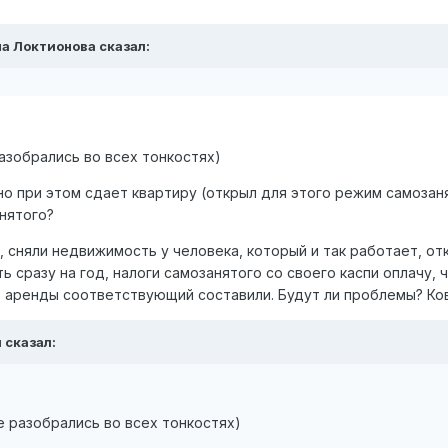
а Локтионова
сказал:
азобрались во всех тонкостях)
но при этом сдает квартиру (открыл для этого режим самоза
анятого?
 сняли недвижимость у человека, который и так работает, от
ть сразу на год, налоги самозанятого со своего каспи оплачу, 
р аренды соответствующий составили. Будут ли проблемы? Ко
л
сказал:
е разобрались во всех тонкостях)