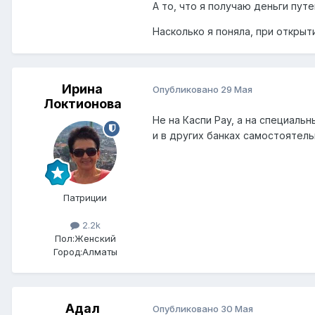
А то, что я получаю деньги пут
Насколько я поняла, при открыт
Ирина
Опубликовано
29 Мая
Локтионова
Не на Каспи Pay, а на специаль
и в других банках самостоятел
Патриции
2.2k
Пол:
Женский
Город:
Алматы
Адал
Опубликовано
30 Мая