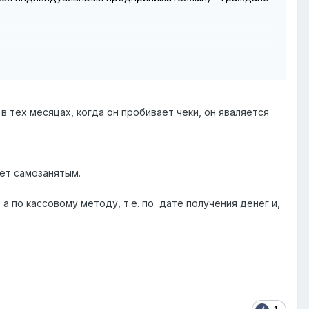
 расчетного показателя, действующего на 1 января
в тех месяцах, когда он пробивает чеки, он яваляется
дет самозанятым.
а по кассовому методу, т.е. по дате получения денег и,