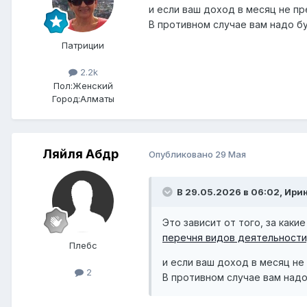
и если ваш доход в месяц не п
В противном случае вам надо бу
Патриции
2.2k
Пол:
Женский
Город:
Алматы
Ляйля Абдр
Опубликовано
29 Мая
В 29.05.2026 в 06:02,
Ирин
Это зависит от того, за каки
перечня видов деятельности
Плебс
и если ваш доход в месяц не
2
В противном случае вам надо