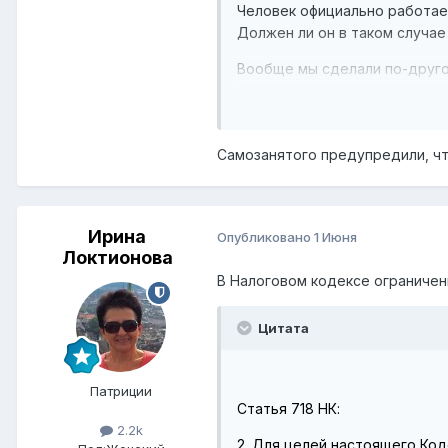
Человек официально работае
Должен ли он в таком случае
Вообще мы сделали по-другом
мучаться, оплатить сразу за 
чек, и сразу всю сумму взят
операцию не нашел.
Самозанятого предупредили, что
Ирина
Опубликовано
1 Июня
Локтионова
В Налоговом кодексе ограничени
Цитата
Патриции
Статья 718 НК:
2.2k
2. Для целей настоящего Ко