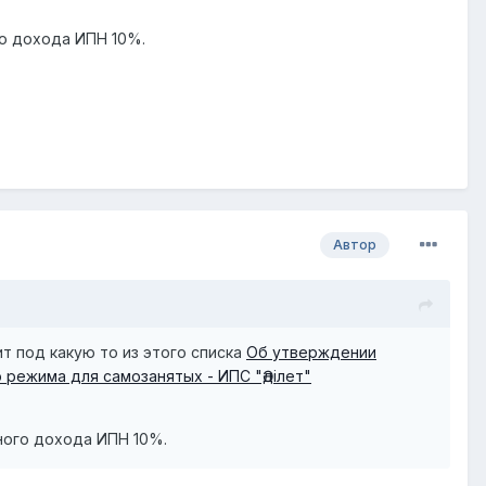
го дохода ИПН 10%.
Автор
ит под какую то из этого списка
Об утверждении
режима для самозанятых - ИПС "Әділет"
нного дохода ИПН 10%.