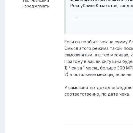
Пол:
Женский
Республики Казахстан, канд
Город:
Алматы
...
3) доход которых
за кал
соответствующего финансово
Если он пробьет чек на сумму 
Смысл этого режима такой: поск
самозанятым, а в тех месяцах, 
Поэтому в вашей ситуации буде
1) Чек за 1 месяц больше 300 МР
2) в остальные месяцы, если не 
У самозанятых доход определяет
соответственно, по дате чека.