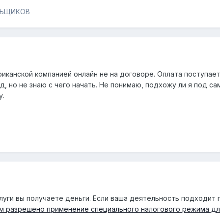
ЛЬЩИКОВ
иканской компанией онлайн не на договоре. Оплата поступает н
, но не знаю с чего начать. Не понимаю, подхожу ли я под с
у.
услуги вы получаете деньги. Если ваша деятельность подходит 
м разрешено применение специального налогового режима для