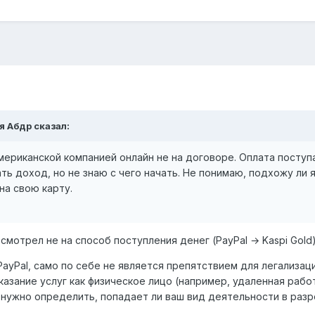
я Абдр
сказал:
мериканской компанией онлайн не на договоре. Оплата поступае
ть доход, но не знаю с чего начать. Не понимаю, подхожу ли 
на свою карту.
смотрел не на способ поступления денег (PayPal → Kaspi Gold)
PayPal, само по себе не является препятствием для легализац
оказание услуг как физическое лицо (например, удаленная раб
то нужно определить, попадает ли ваш вид деятельности в ра