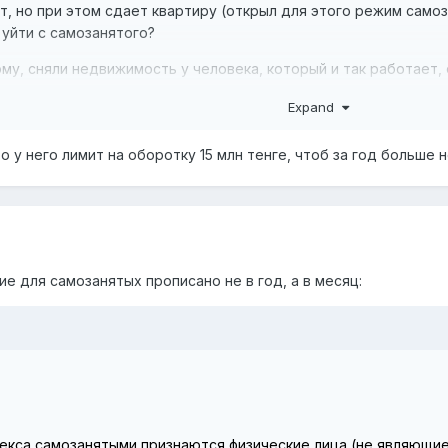
т, но при этом сдает квартиру (открыл для этого режим само
 уйти с самозанятого?
у, сняли недвижимость у человека, который и так работает,
год, чек отбить сразу на год, налоги самозанятого со своего к
Expand
ь на вычеты, договор аренды соответствующий составили. Буд
 у него лимит на оборотку 15 млн тенге, чтоб за год больше 
е для самозанятых прописано не в год, а в месяц:
декса самозанятыми признаются физические лица (не являющ