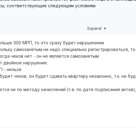
асы, соответствующие следующим условиям:
ендарный месяц
не превышает 300-кратный размер месячного
Expand
го года.
больше 300 МРП, то это сразу будет нарушением.
ольку самозанятым не надо специально регистрироваться, то 
когда чеков нет - он не является самозанятым.
т двойное нарушение:
П - нельзя
будет чеков, он будет сдавать квартиру незаконно, т.к. не бу
ся не по методу начислений (т.е. по дате подписания актов), 