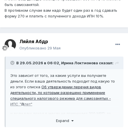
быть самозанятой.
В противном случае вам надо будет один раз в год сдавать
форму 270 и платить с полученного дохода ИПН 10%.
Ляйля Абдр
Опубликовано
29 Мая
В 29.05.2026 в 06:02,
Ирина Локтионова
сказал:
Это зависит от того, за какие услуги вы получаете
деньги. Если ваша деятельность подходит под какую то
из этого списка
Об утверждении перечня видов
деятельности, по которым разрешено применение
специального налогового режима для самозанятых -
ИПС "Әділет"
и если ваш доход в месяц не превышает 300 МРП, то
можете быть самозанятой.
Expand
В противном случае вам надо будет один раз в год