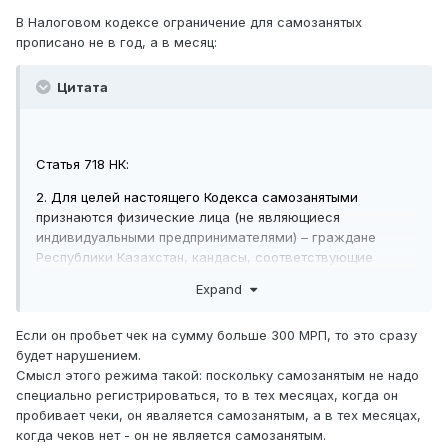
В Налоговом кодексе ограничение для самозанятых
прописано не в год, а в месяц:
Цитата
Статья 718 НК:
2. Для целей настоящего Кодекса самозанятыми
признаются физические лица (не являющиеся
индивидуальными предпринимателями) – граждане
Республики Казахстан, кандасы, соответствующие
следующим условиям:
Expand
...
Если он пробьет чек на сумму больше 300 МРП, то это сразу
3) доход которых
за календарный месяц
не
будет нарушением.
превышает 300-кратный размер месячного расчетного
Смысл этого режима такой: поскольку самозанятым не надо
показателя, действующего на 1 января
специально регистрироваться, то в тех месяцах, когда он
соответствующего финансового года.
пробивает чеки, он яваляется самозанятым, а в тех месяцах,
когда чеков нет - он не является самозанятым.