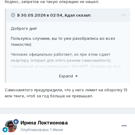
Кодекс, запретов на такую операцию не нашел.
В 30.05.2026 в 02:54,
Адал
сказал:
Доброго дня!
Пользуясь случаем, вы то уже разобрались во всех
тонкостях)
Человек официально работает, но при этом сдает
квартиру (открыл для этого режим самозанятого),
суммарный доход превышает 300 МРП. Должен ли он в
таком случае уйти с самозанятого?
Expand
Вообще мы сделали по-другому, сняли недвижимость у
человека, который и так работает, открыли ему режим и
Самозанятого предупредили, что у него лимит на оборотку 15
теперь думаем, чтоб не мучаться, оплатить сразу за год,
млн тенге, чтоб за год больше не превышал.
чек отбить сразу на год, налоги самозанятого со своего
каспи оплачу, чтобы у него не было соблазна отозвать
чек, и сразу всю сумму взять на вычеты, договор аренды
соответствующий составили. Будут ли проблемы?
Ирина Локтионова
Ковырял Кодекс, запретов на такую операцию не нашел.
Опубликовано
1 Июня