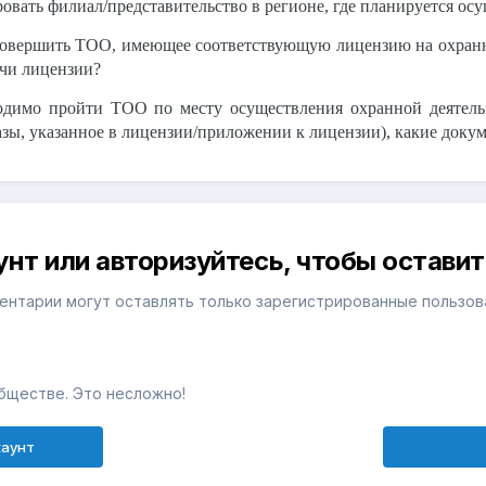
овать филиал/представительство в регионе, где планируется ос
совершить ТОО, имеющее соответствующую лицензию на охранну
ачи лицензии?
одимо пройти ТОО по месту осуществления охранной деятельн
ы, указанное в лицензии/приложении к лицензии), какие докуме
унт или авторизуйтесь, чтобы остави
ентарии могут оставлять только зарегистрированные пользов
бществе. Это несложно!
каунт