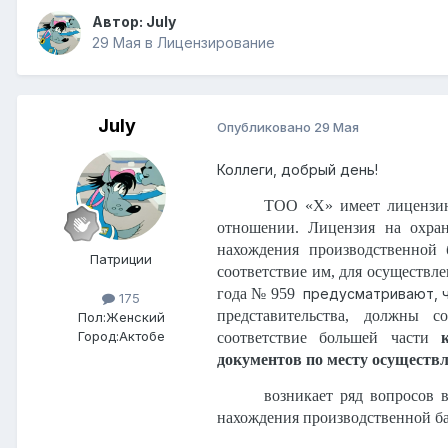
Автор:
July
29 Мая
в
Лицензирование
July
Опубликовано
29 Мая
Коллеги, добрый день!
ТОО «Х» имеет лицензию 
отношении. Лицензия на охран
нахождения производственной 
Патриции
соответствие им, для осуществл
года № 959
предусматривают, 
175
представительства, должны с
Пол:
Женский
Город:
Актобе
соответствие большей части
документов по месту осуществл
возникает ряд вопросов 
нахождения производственной ба