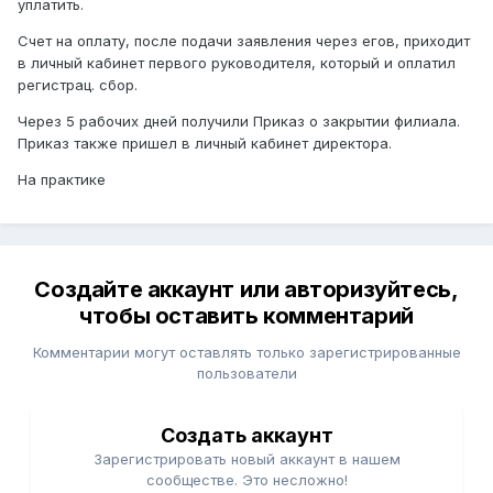
уплатить.
А вот по регистрационному сбору ситуация немного
Счет на оплату, после подачи заявления через егов, приходит
другая. Если смотреть Закон о государственной
в личный кабинет первого руководителя, который и оплатил
регистрации юридических лиц и учетной регистрации
регистрац. сбор.
филиалов и представительств, то среди документов для
снятия филиала с учетной регистрации фигурирует
Через 5 рабочих дней получили Приказ о закрытии филиала.
документ, подтверждающий уплату сбора (если он
Приказ также пришел в личный кабинет директора.
подлежит уплате). Поэтому я бы этот момент
дополнительно уточнил именно по вашей категории
На практике
заявителя или непосредственно в регистрирующем
органе, поскольку на практике из-за способа подачи
через eGov иногда возникает ощущение, что платить
ничего не нужно, хотя сама обязанность законом может
Создайте аккаунт или авторизуйтесь,
сохраняться.
чтобы оставить комментарий
То есть мой вывод такой:
газета — нет
, а
по сбору
лучше проверить актуальные требования именно для
Комментарии могут оставлять только зарегистрированные
вашего случая
, чтобы потом не получить отказ из-за
пользователи
формального отсутствия платежного документа.
Создать аккаунт
Зарегистрировать новый аккаунт в нашем
сообществе. Это несложно!