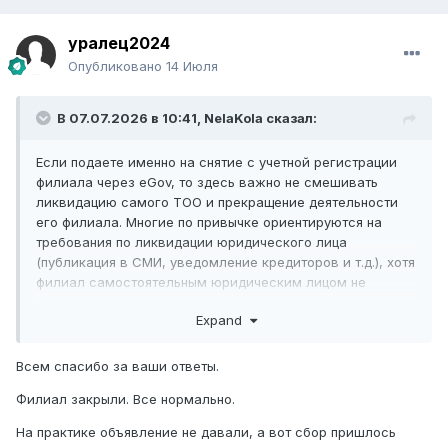
уралец2024
Опубликовано
14 Июля
В 07.07.2026 в 10:41,
NelaKola
сказал:
Если подаете именно на снятие с учетной регистрации
филиала через eGov, то здесь важно не смешивать
ликвидацию самого ТОО и прекращение деятельности
его филиала. Многие по привычке ориентируются на
требования по ликвидации юридического лица
(публикация в СМИ, уведомление кредиторов и т.д.), хотя
филиал самостоятельным юридическим лицом не
является.
Expand
Насколько я понимаю, в вашем случае объявление в
газету подавать не требуется. Эта обязанность
Всем спасибо за ваши ответы.
предусмотрена для процедуры ликвидации
юридического лица, а не для снятия с учетной
Филиал закрыли. Все нормально.
регистрации филиала. Поэтому отсутствие публикации
На практике объявление не давали, а вот сбор пришлось
не должно быть основанием для отказа.