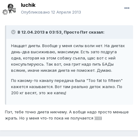
luchik
Опубликовано
12 Апреля 2013
В 12.04.2013 в 03:53, Просто Пэт сказал:
Нащщет диеты. Вообще у меня силы воли нет. На диетах
день-два высиживаю, максимум. Есть зато подруга
одна, которая на этом собаку съела, щас вот с ней
консультируюсь. Так вот, она грит надо пить БАДы
всякие, иначе никакая диета не поможет. Думаю.
По какому-то каналу передача была "Too fat to fifteen"
кажется называется. Вот там реально деток жалко. По
200 кг весят, это же капец!
Пэт, тебе точно диета никчему. А вобще надо просто меньше
жрать. Но у меня что-то пока не получается ))))))