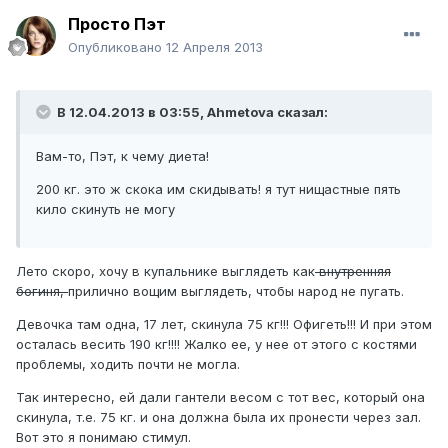
Просто Пэт
Опубликовано
12 Апреля 2013
В 12.04.2013 в 03:55, Ahmetova сказал:
Вам-то, Пэт, к чему диета!
200 кг. это ж скока им скидывать! я тут нищастные пять
кило скинуть не могу
Лето скоро, хочу в купальнике выглядеть как
внутренняя
богиня,
прилично вощим выглядеть, чтобы народ не пугать.
Девочка там одна, 17 лет, скинула 75 кг!!! Офигеть!!! И при этом
осталась весить 190 кг!!!! Жалко ее, у нее от этого с костями
проблемы, ходить почти не могла.
Так интересно, ей дали гантели весом с тот вес, который она
скинула, т.е. 75 кг. и она должна была их пронести через зал.
Вот это я понимаю стимул.