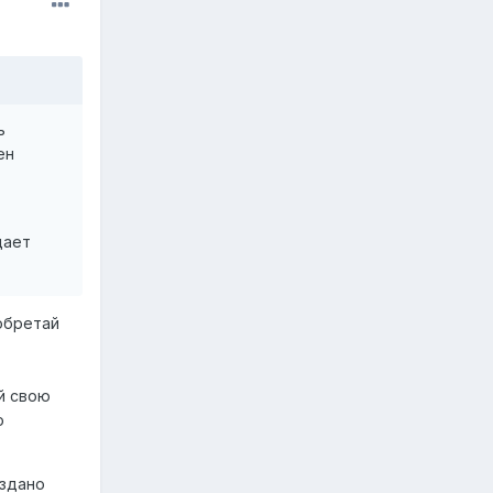
ь
ен
дает
обретай
й свою
о
оздано