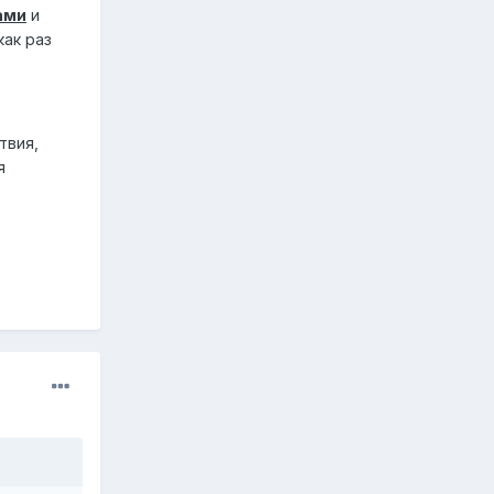
ами
и
как раз
твия,
я