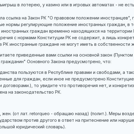
ыигрыш в лотерею, у казино или в игровых автоматах - не ест
ыла ссылка на Закон РК "О правовом положении иностранцев", 
ые нормы регулирующие положение иностранных граждан, в 
 иностранных граждан временно находящихся на территории 
оречия с нормами Конституции РК не содержит, а лишь конкре
 РК иностранные граждане не могут иметь в собственности 
итаете приведенные вами ссылки на основной закон (Пунктом
и гражданин" Основного Закона предусмотрено, что:
данства пользуются в Республике правами и свободами, а та
енные для граждан, если иное не предусмотрено Конституцие
договорами.), то увидите что противоречия нет, и конкрети
жена на законодательство РК.
, жен. (от лат. retorqueo - обращаю назад) (полит.). Меры возд
дарством против другого в ответ на притеснение или наруш
Большой юридический словарь).