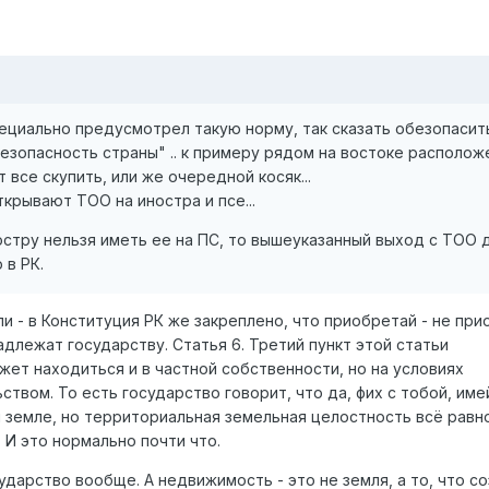
ециально предусмотрел такую норму, так сказать обезопасит
зопасность страны" .. к примеру рядом на востоке располож
все скупить, или же очередной косяк...
ткрывают ТОО на иностра и псе...
ностру нельзя иметь ее на ПС, то вышеуказанный выход с ТОО 
 в РК.
и - в Конституция РК же закреплено, что приобретай - не при
адлежат государству. Статья 6. Третий пункт этой статьи
жет находиться и в частной собственности, но на условиях
твом. То есть государство говорит, что да, фих с тобой, име
 земле, но территориальная земельная целостность всё равн
 И это нормально почти что.
сударство вообще. А недвижимость - это не земля, а то, что с