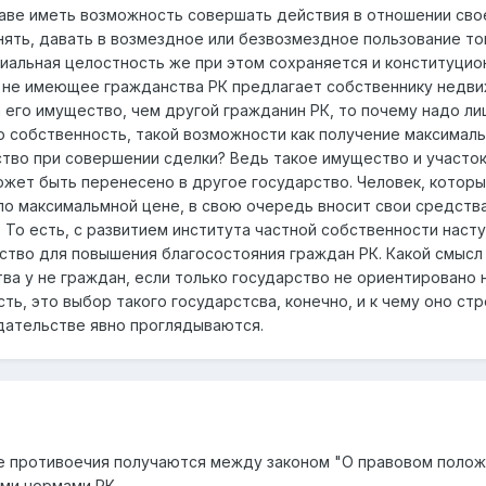
раве иметь возможность совершать действия в отношении сво
нять, давать в возмездное или безвозмездное пользование то
иальная целостность же при этом сохраняется и конституцио
о не имеющее гражданства РК предлагает собственнику недв
 его имущество, чем другой гражданин РК, то почему надо ли
 собственность, такой возможности как получение максимал
тво при совершении сделки? Ведь такое имущество и участок
жет быть перенесено в другое государство. Человек, котор
о максимальмной цене, в свою очередь вносит свои средства
 То есть, с развитием института частной собственности наст
тво для повышения благосостояния граждан РК. Какой смысл
а у не граждан, если только государство не ориентировано 
ть, это выбор такого государстсва, конечно, и к чему оно стр
дательстве явно проглядываются.
же противоечия получаются между законом "О правовом поло
ми нормами РК.