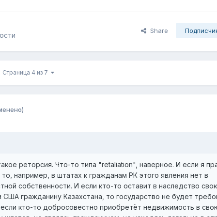
Share
Подписчи
мости
Страница 4 из 7
менено)
акое реторсия. Что-то типа "retaliation", наверное. И если я п
 то, например, в штатах к гражданам РК этого явления нет в
ной собственности. И если кто-то оставит в наследство сво
 США гражданину Казахстана, то государство не будет требо
 если кто-то добросовестно приобретёт недвижимость в сво