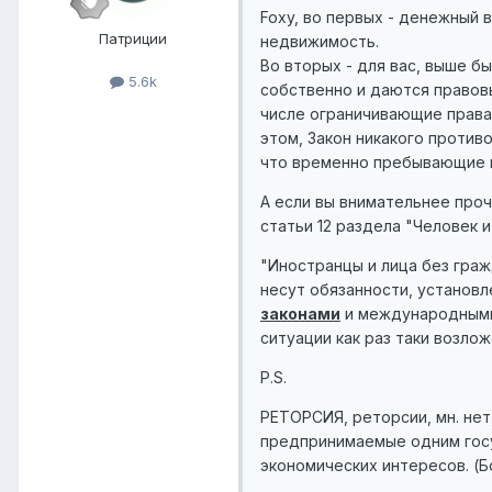
Foxy, во первых - денежный в
Патриции
недвижимость.
Во вторых - для вас, выше б
5.6k
собственно и даются правов
числе ограничивающие права
этом, Закон никакого против
что временно пребывающие в
А если вы внимательнее проч
статьи 12 раздела "Человек 
"Иностранцы и лица без граж
несут обязанности, установл
законами
и международными 
ситуации как раз таки возло
P.S.
РЕТО́РСИЯ, реторсии, мн. нет
предпринимаемые одним госу
экономических интересов. (