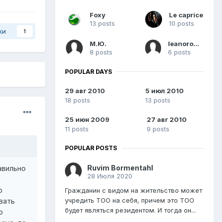
Foxy
Le caprice
13 posts
10 posts
ки
1
М.Ю.
leanoro4ka
8 posts
6 posts
POPULAR DAYS
29 авг 2010
5 июл 2010
18 posts
13 posts
25 июн 2009
27 авг 2010
11 posts
9 posts
POPULAR POSTS
Ruvim Bormentahl
равильно
28 Июля 2020
ю
Гражданин с видом на жительство может
учредить ТОО на себя, причем это ТОО
вать
будет являться резидентом. И тогда он...
ю