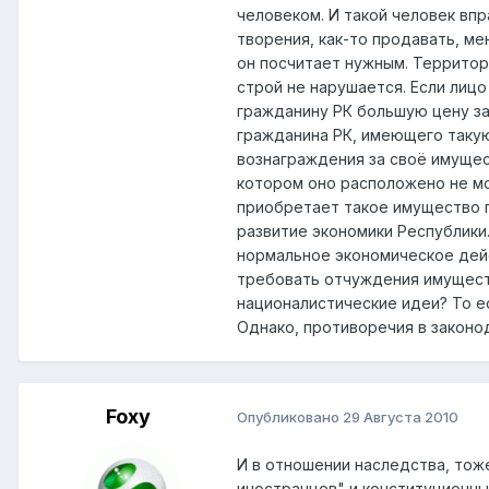
человеком. И такой человек вп
творения, как-то продавать, ме
он посчитает нужным. Территор
строй не нарушается. Если лиц
гражданину РК большую цену за
гражданина РК, имеющего такую
вознаграждения за своё имущес
котором оно расположено не мо
приобретает такое имущество п
развитие экономики Республики.
нормальное экономическое дейс
требовать отчуждения имуществ
националистические идеи? То ес
Однако, противоречия в законо
Foxy
Опубликовано
29 Августа 2010
И в отношении наследства, то
иностранцев" и конституционны