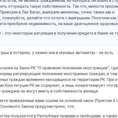
 штатов, не являясь гражданином, но находясь легально в стр
ать отчуждать такую собственность. Так что, милости просим
Приехали в Лас Вегас, выиграли миллионы, точно также как и
и, пожалуйста, делайте что хотите с выигрышем. Посетили как
зита приобрели недвижимость, на ваше драгоценное здоровье
 - это некоторые регуляции в получении кредита в банке на т
грыш в лотерею, у казино или в игровых автоматах - не есть
 ссылка на Закон РК "О правовом положении иностранцев", где
 нормы регулирующие положение иностранных граждан, в том
ных граждан временно находящихся на территории РК. При э
ми Конституции РК не содержит, а лишь конкретизирует что 
 граждане не могут иметь в собственности жилище.
ете приведенные вами ссылки на основной закон (Пунктом 4 с
 Основного Закона предусмотрено, что:
нства пользуются в Республике правами и свободами, а также