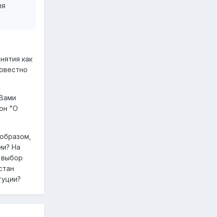
ля
нятия как
совестно
 Вами
он "О
 образом,
ии? На
 выбор
стан
туции?