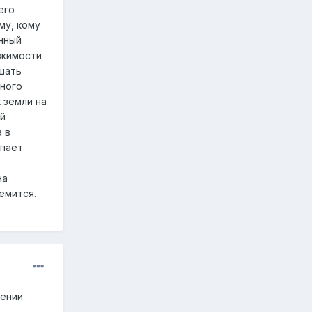
его
му, кому
нный
ижимости
шать
ьного
 земли на
ый
 в
упает
на
емится.
жении