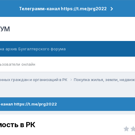
Телеграмм-канал https://t.me/prg2022
РУМ
на архив Бухгалтерского форума
ьзователи онлайн
нных граждан и организаций в РК
Покупка жилья, земли, недв
канал https://t.me/prg2022
ость в РК