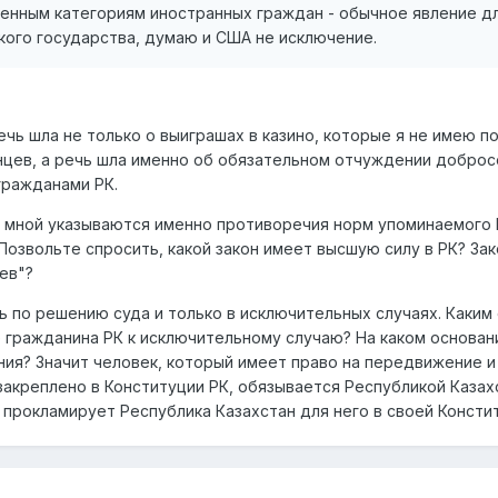
ленным категориям иностранных граждан - обычное явление д
ого государства, думаю и США не исключение.
речь шла не только о выиграшах в казино, которые я не имею по
нцев, а речь шла именно об обязательном отчуждении добро
гражданами РК.
то мной указываются именно противоречия норм упоминаемого
Позвольте спросить, какой закон имеет высшую силу в РК? Зак
ев"?
по решению суда и только в исключительных случаях. Каким
е гражданина РК к исключительному случаю? На каком основан
ия? Значит человек, который имеет право на передвижение и
закреплено в Конституции РК, обязывается Республикой Казах
 прокламирует Республика Казахстан для него в своей Консти