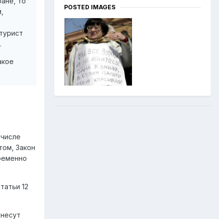
ане, то
POSTED IMAGES
,
 турист
.
акое
 числе
том, Закон
временно
татьи 12
 несут