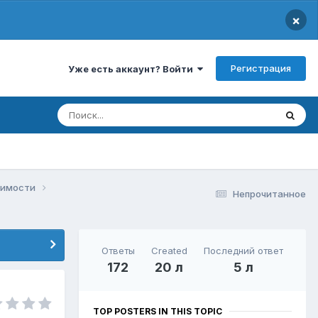
×
Регистрация
Уже есть аккаунт? Войти
ижимости
Непрочитанное
Ответы
Created
Последний ответ
172
20 л
5 л
TOP POSTERS IN THIS TOPIC