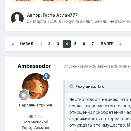
Автор: Гость Аслан777
27 Марта 2006
в
Покупка жилья, земли, недвижи
НАЗАД
1
2
3
4
5
6
7
ДАЛЕЕ
Ambassador
Опубликовано
28 Августа 2010
(из
Foxy писал(а):
Честно говоря, не знаю, что т
Народный трибун
поняла значение этого слова,
отношении приобретения част
2.2k
недвижимость на территории
Пол:
Мужской
отчуждать это имущество. И
Город:
Алматы