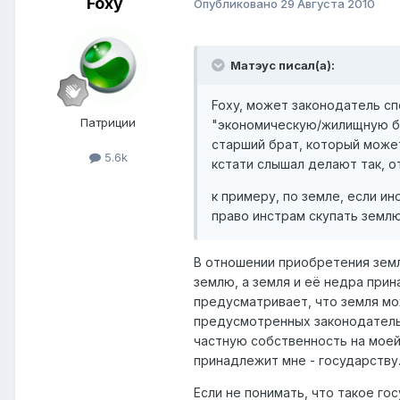
Foxy
Опубликовано
29 Августа 2010
Матэус писал(а):
Foxy, может законодатель сп
Патриции
"экономическую/жилищную бе
старший брат, который может 
5.6k
кстати слышал делают так, о
к примеру, по земле, если и
право инстрам скупать землю
В отношении приобретения земл
землю, а земля и её недра прин
предусматривает, что земля мо
предусмотренных законодательс
частную собственность на моей
принадлежит мне - государству.
Если не понимать, что такое го