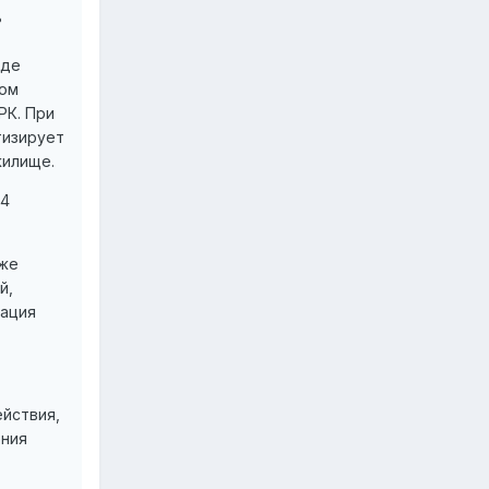
ь
где
том
РК. При
тизирует
жилище.
 4
кже
й,
зация
ействия,
ения