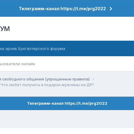
Телеграмм-канал https://t.me/prg2022
РУМ
на архив Бухгалтерского форума
ьзователи онлайн
я свободного общения (упрощенные правила)
Что любят получать в подарок мужчины на ДР?
Телеграмм-канал https://t.me/prg2022