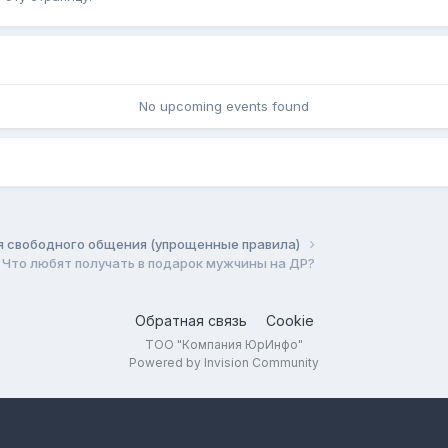
No upcoming events found
я свободного общения (упрощенные правила)
Что любят получать в подарок мужчины на ДР?
Обратная связь
Cookie
ТОО "Компания ЮрИнфо"
Powered by Invision Community