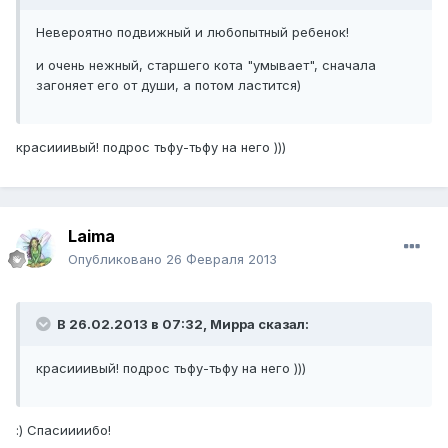
Невероятно подвижный и любопытный ребенок!
и очень нежный, старшего кота "умывает", сначала
загоняет его от души, а потом ластится)
красииивый! подрос тьфу-тьфу на него )))
Laimа
Опубликовано
26 Февраля 2013
В 26.02.2013 в 07:32, Мирра сказал:
красииивый! подрос тьфу-тьфу на него )))
:) Спасиииибо!