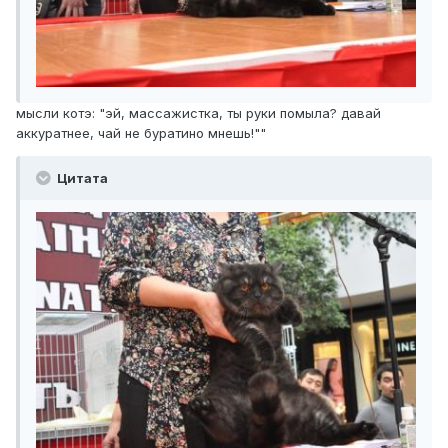
мысли котэ: "эй, массажистка, ты руки помыла? давай
аккуратнее, чай не буратино мнешь!""
Цитата