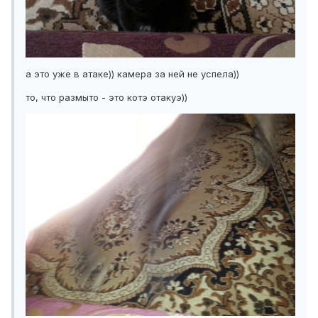
а это уже в атаке)) камера за ней не успела))
то, что размыто - это котэ отакуэ))