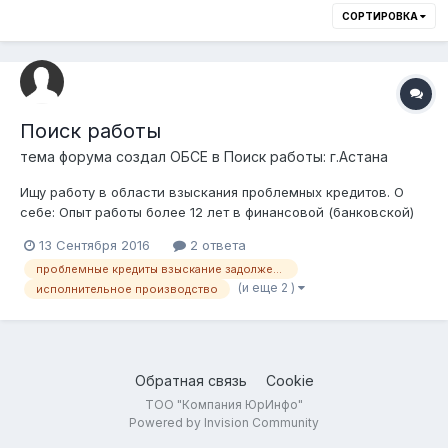
СОРТИРОВКА
Поиск работы
тема форума создал
ОБСЕ
в
Поиск работы: г.Астана
Ищу работу в области взыскания проблемных кредитов. О
себе: Опыт работы более 12 лет в финансовой (банковской)
сфере из них около 5 лет на руководящих должностях.
13 Сентября 2016
2 ответа
Навыки: досудебная и судебная работа по взысканию
проблемные кредиты взыскание задолженности
задолженности. Хорошо разбираюсь в финансовой
(и еще 2 )
исполнительное производство
отчетности юридических лиц....
Обратная связь
Cookie
ТОО "Компания ЮрИнфо"
Powered by Invision Community