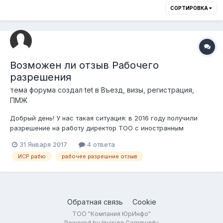
СОРТИРОВКА
Возможен ли отзыв Рабочего
разрешения
тема форума создал
tet
в
Въезд, визы, регистрация,
ПМЖ
Добрый день! У нас такая ситуация: в 2016 году получили
разрешение на работу директор ТОО с иностранным
участием. Получив разрешение директор сразу уехал в
31 Января 2017
4 ответа
Европу и приезжает один раз в 2-3 месяца. Управляет
ИСР рабю
рабочее разрешние отзыв
дистанционно. Более того, его поездки никак не
оплачиваются бухгалте...
Обратная связь
Cookie
ТОО "Компания ЮрИнфо"
Powered by Invision Community