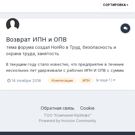
СОРТИРОВКА
Возврат ИПН и ОПВ
тема форума создал
HonRo
в
Труд, безопасность и
охрана труда, занятость
В текущем году стало известно, что предприятие в течение
нескольких лет удерживали с рабочих ИПН И ОПВ с суммы
доп. компенсационных выплат (50% от З/платы) за работу в
(и еще 1 )
14 Ноября 2018
Компесация
ИПН
зонах экологического бедствия в Приаралье. Имеется ли
возможность, возврата излишне удержанных сумм и с
какого года?
Обратная связь
Cookie
ТОО "Компания ЮрИнфо"
Powered by Invision Community