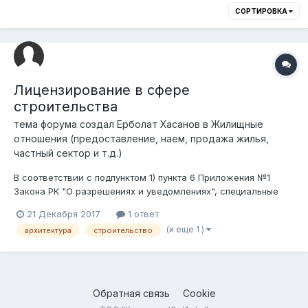
СОРТИРОВКА
Лицензирование в сфере
строительства
тема форума создал
Ерболат Хасанов
в
Жилищные
отношения (предоставление, наем, продажа жилья,
частный сектор и т.д.)
В соответствии с подпунктом 1) пункта 6 Приложения №1
Закона РК "О разрешениях и уведомлениях", специальные
работы в грунтах, в том числе устройство оснований
21 Декабря 2017
1 ответ
являются лицензируемыми. Вопрос: необходимо ли лицензия
(и еще 1 )
архитектура
строительство
на строительно-монтажные работы только на забивку свай?
Обратная связь
Cookie