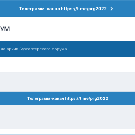
Телеграмм-канал https://t.me/prg2022
РУМ
 на архив Бухгалтерского форума
Телеграмм-канал https://t.me/prg2022