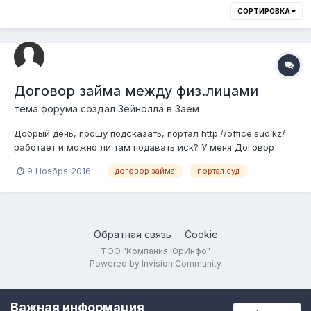
СОРТИРОВКА
Договор займа между физ.лицами
тема форума создал
Зейнолла
в
Заем
Добрый день, прошу подсказать, портал http://office.sud.kz/
работает и можно ли там подавать иск? У меня Договор
займа, где другая сторона не исполнила свои
9 Ноября 2016
договор займа
портал суд
обязательства. Если буду подавать сам без консультации
юриста, не сложно ли будет? Прошу Вашего мнения...
Спасибо заранее!
Обратная связь
Cookie
ТОО "Компания ЮрИнфо"
Powered by Invision Community
Важная информация