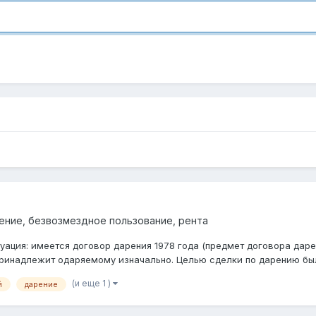
ение, безвозмездное пользование, рента
ция: имеется договор дарения 1978 года (предмет договора дарен
 принадлежит одаряемому изначально. Целью сделки по дарению бы
(и еще 1 )
й
дарение