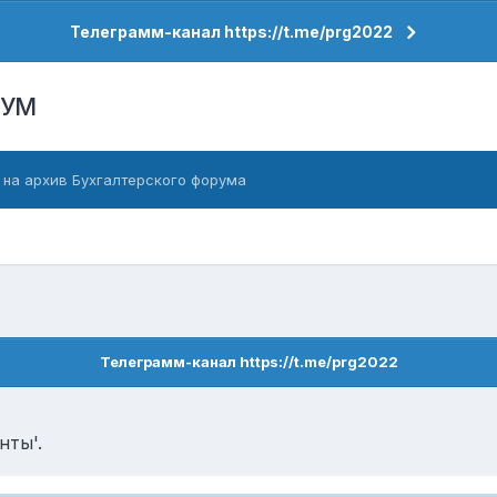
Телеграмм-канал https://t.me/prg2022
РУМ
 на архив Бухгалтерского форума
Телеграмм-канал https://t.me/prg2022
нты'.