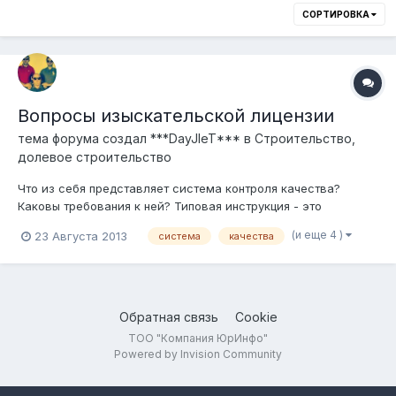
СОРТИРОВКА
Вопросы изыскательской лицензии
тема форума создал
***DayJIeT***
в
Строительство,
долевое строительство
Что из себя представляет система контроля качества?
Каковы требования к ней? Типовая инструкция - это
методическая рекомендация или готовый документ, который
(и еще 4 )
23 Августа 2013
система
качества
можно использовать, подписав и поставив печать, в
процессе формирования пакета документов для
лицензирования?
Обратная связь
Cookie
ТОО "Компания ЮрИнфо"
Powered by Invision Community