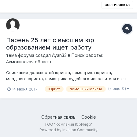
СОРТИРОВКА
Парень 25 лет с высшим юр
образованием ищет работу
тема форума создал
Ayan33
в
Поиск работы:
Акмолинская область
Соискание должностей юриста, помощника юриста,
младшего юриста, помощника судебного исполнителя и т.п.
Парень 25 лет с высшим юридическим образованием. Легко
(и еще 3 )
14 Июня 2017
Юрист
помощник юриста
обучаем, владение ПК и опыт работы в офисной
деятельности (3 года), ответственный, усидчивый,
аналитическии склад ума, имеется сертификат для...
Обратная связь
Cookie
ТОО "Компания ЮрИнфо"
Powered by Invision Community