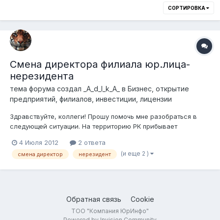
СОРТИРОВКА
Смена директора филиала юр.лица-
нерезидента
тема форума создал
_A_d_I_k_A_
в
Бизнес, открытие
предприятий, филиалов, инвестиции, лицензии
Здравствуйте, коллеги! Прошу помочь мне разобраться в
следующей ситуации. На территорию РК прибывает
гражданин Украины, который будет осуществлять трудовую
4 Июля 2012
2 ответа
деятельность (директор филиала российской компании).
(и еще 2 )
смена директор
нерезидент
Генеральная доверенность от головной компании, протокол
общего собрания учредителей о...
Обратная связь
Cookie
ТОО "Компания ЮрИнфо"
Powered by Invision Community