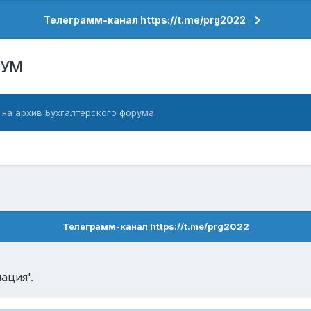
Телеграмм-канал https://t.me/prg2022
РУМ
 на архив Бухгалтерского форума
Телеграмм-канал https://t.me/prg2022
ация'.