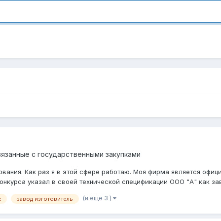
вязанные с государственными закупками
дования. Как раз я в этой сфере работаю. Моя фирма является офи
онкурса указал в своей технической спецификации ООО "А" как заво
(и еще 3 )
к
завод изготовитель